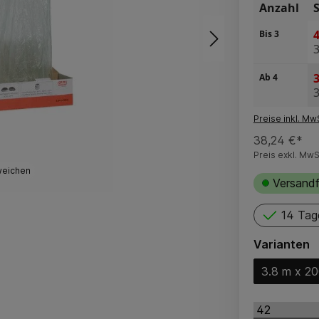
Anzahl
4
Bis
3
3
Ab
4
Preise inkl. Mw
38,24 €*
Preis exkl. MwS
weichen
Versandf
14 Tag
Varianten
3.8 m x 2