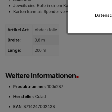
Jeweils eine Rolle in einem Karton
Karton kann als Spender verwendet werden
Datensc
Artikel Art:
Abdeckfolie
Breite:
3,8 m
Länge:
200 m
Weitere Informationen
Produktnummer:
1006287
Hersteller:
Colad
EAN:
8714247002438