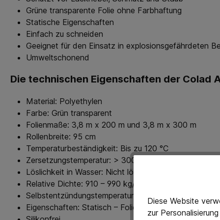
Grüne transparente Folie ohne Farbhaftung
Statische Eigenschaften
Einfach zu schneiden
Geeignet für den Einsatz in explosionsgefährdeten Be
Umweltschonend
Die technischen Eigenschaften der Colad 
Material: Polyethylen
Farbe: Grün transparent
Folienmaße: 3,8 m x 200 m und 3,8 m x 300 m
Rollenbreite: 95 cm
Temperaturbeständigkeit: Bis zu 120 °C
Zersetzungstemperatur: > 300 °C
Löslichkeit in Wasser: Nicht löslich
Relative Dichte: 910 – 990 kg/m3
Selbstentzündungstemperatur: > 350 °C
Diese Website verwe
Eigenschaften: Statisch – Folie haftet an der Oberflä
zur Personalisierun
Silikonfrei