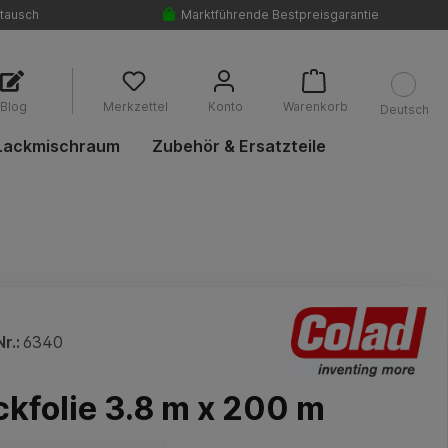
tausch
Marktführende Bestpreisgarantie
Blog
Merkzettel
Konto
Warenkorb
Deutsch
Lackmischraum
Zubehör & Ersatzteile
r.:
6340
kfolie 3.8 m x 200 m