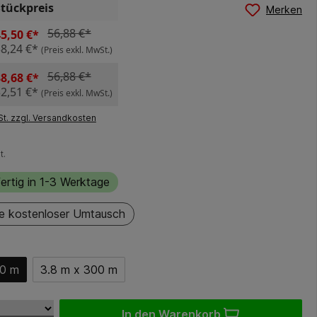
Stückpreis
Merken
56,88 €*
5,50 €*
38,24 €*
(Preis exkl. MwSt.)
56,88 €*
8,68 €*
32,51 €*
(Preis exkl. MwSt.)
St. zzgl. Versandkosten
t.
ertig in 1-3 Werktage
e kostenloser Umtausch
00 m
3.8 m x 300 m
In den Warenkorb