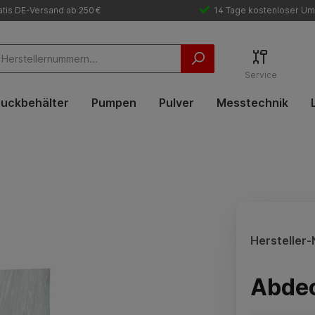
tis DE-Versand ab 250 €
14 Tage kostenloser Um
Service
uckbehälter
Pumpen
Pulver
Messtechnik
Hersteller-N
Abdec