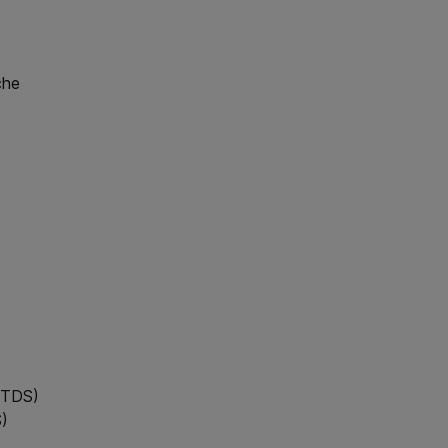
che
(TDS)
)