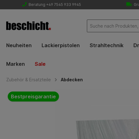
Beratung +49 7545 933 9945
Gra
Neuheiten
Lackierpistolen
Strahltechnik
Dr
Marken
Sale
Zubehör & Ersatzteile
Abdecken
Bildergalerie überspringen
Bestpreisgarantie