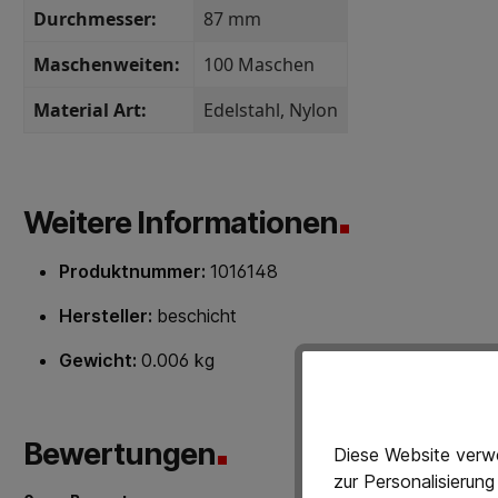
Durchmesser:
87 mm
Maschenweiten:
100 Maschen
Material Art:
Edelstahl
, Nylon
Weitere Informationen
Produktnummer:
1016148
Hersteller:
beschicht
Gewicht:
0.006 kg
Bewertungen
Diese Website verwe
zur Personalisierun