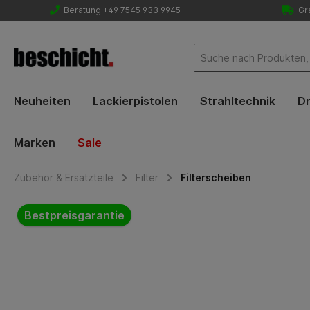
Beratung +49 7545 933 9945
Gra
Neuheiten
Lackierpistolen
Strahltechnik
Dr
Marken
Sale
Zubehör & Ersatzteile
Filter
Filterscheiben
Bildergalerie überspringen
Bestpreisgarantie