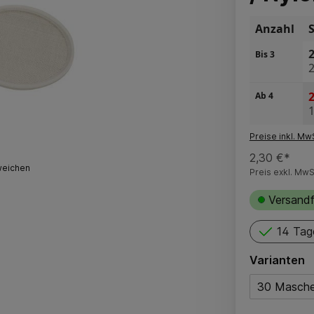
Anzahl
2
Bis
3
2
2
Ab
4
1
Preise inkl. Mw
2,30 €*
weichen
Preis exkl. MwS
Versandf
14 Tag
Varianten
30 Masch