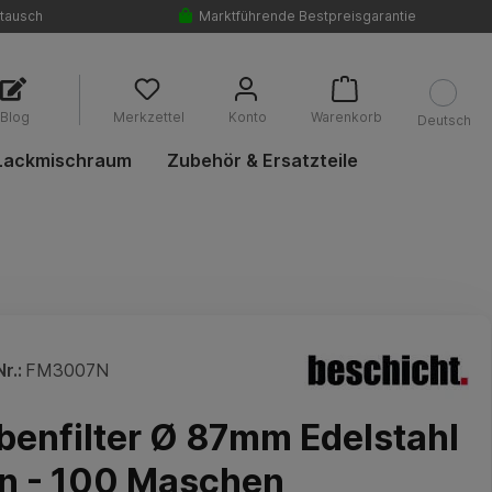
tausch
Marktführende Bestpreisgarantie
Blog
Merkzettel
Konto
Warenkorb
Deutsch
Lackmischraum
Zubehör & Ersatzteile
r.:
FM3007N
benfilter Ø 87mm Edelstahl
on - 100 Maschen