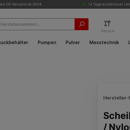
tis DE-Versand ab 250 €
14 Tage kostenloser Um
Service
uckbehälter
Pumpen
Pulver
Messtechnik
Hersteller-N
Schei
/ Nyl