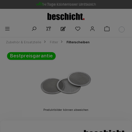
14 Tage kostenloser Umtausch
Gratis DE-Versand ab 250 €
Zubehör & Ersatzteile
Filter
Filterscheiben
Bildergalerie überspringen
Bestpreisgarantie
Produktbilder können abweichen