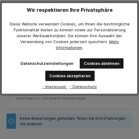
Hersteller:
beschicht
Wir respektieren Ihre Privatsphäre
Gewicht:
0.055 kg
Diese Website verwendet Cookies, um Ihnen die bestmögliche
Funktionalität bieten zu können sowie zur Personalisierung
unserer Werbeaktivitäten. Sie können Ihre Auswahl der
Bewertungen
Verwendung von Cookies jederzeit
speichern.
Mehr
Informationen
.
0 von Bewertungen
Bewerten Sie dieses Produkt!
Datenschutzeinstellungen
Cookies ablehnen
Durchschnittliche Bewertung von 0 von 5 Sternen
Teilen Sie Ihre Erfahrungen mit anderen Kunden.
Cookies akzeptieren
Bewertung schreiben
- Impressum
- Datenschutz
Bewertungen nur in der aktuellen Sprache anzeigen.
Keine Bewertungen gefunden. Teilen Sie Ihre Erfahrungen
mit anderen.