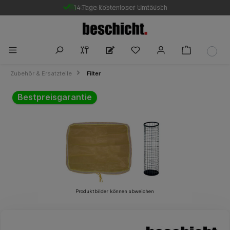
14 Tage kostenloser Umtausch
Gratis DE-Versand ab 250 €
Zubehör & Ersatzteile
Filter
Bildergalerie überspringen
Bestpreisgarantie
Produktbilder können abweichen