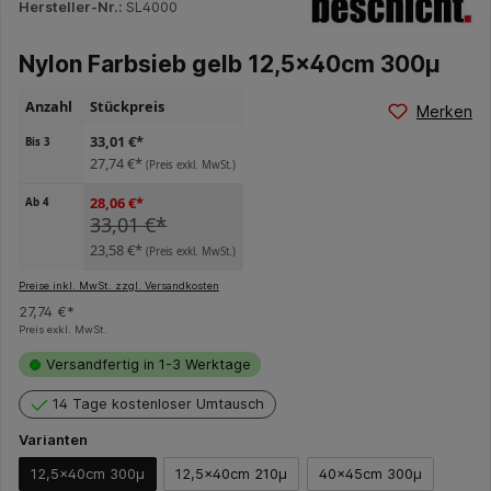
Hersteller-Nr.:
SL4000
Nylon Farbsieb gelb 12,5x40cm 300µ
Anzahl
Stückpreis
Merken
33,01 €*
Bis
3
27,74 €*
(Preis exkl. MwSt.)
28,06 €*
Ab
4
33,01 €*
23,58 €*
(Preis exkl. MwSt.)
Preise inkl. MwSt. zzgl. Versandkosten
27,74 €*
Preis exkl. MwSt.
Versandfertig in 1-3 Werktage
14 Tage kostenloser Umtausch
Varianten
12,5x40cm 300µ
12,5x40cm 210µ
40x45cm 300µ