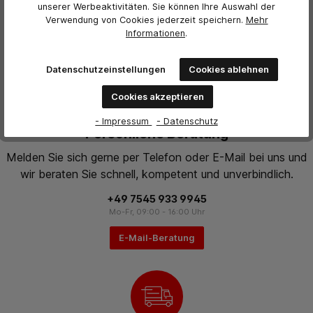
unserer Werbeaktivitäten. Sie können Ihre Auswahl der
Verwendung von Cookies jederzeit
speichern.
Mehr
Informationen
.
Datenschutzeinstellungen
Cookies ablehnen
Cookies akzeptieren
- Impressum
- Datenschutz
Persönliche Beratung
Melden Sie sich gerne per Telefon oder E-Mail bei uns und
wir beraten Sie schnell, kompetent und unverbindlich.
+49 7545 933 9945
Mo-Fr, 09:00 - 16:00 Uhr
E-Mail-Beratung