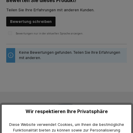
Bewerten Sie dieses Produkt!
Durchschnittliche Bewertung von 0 von 5 Sternen
Teilen Sie Ihre Erfahrungen mit anderen Kunden.
Bewertung schreiben
Bewertungen nur in der aktuellen Sprache anzeigen.
Keine Bewertungen gefunden. Teilen Sie Ihre Erfahrungen
mit anderen.
Wir respektieren Ihre Privatsphäre
Diese Website verwendet Cookies, um Ihnen die bestmögliche
Funktionalität bieten zu können sowie zur Personalisierung