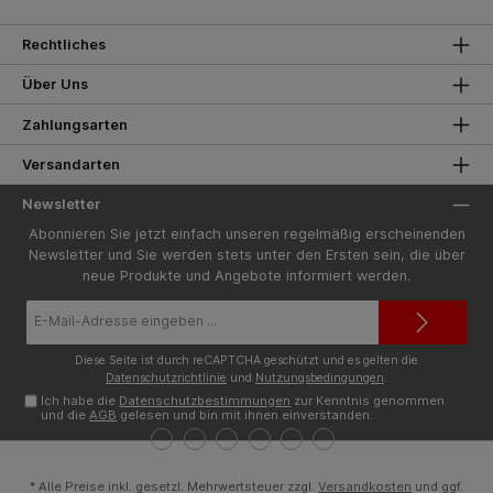
Rechtliches
Über Uns
Zahlungsarten
Versandarten
Newsletter
Abonnieren Sie jetzt einfach unseren regelmäßig erscheinenden
Newsletter und Sie werden stets unter den Ersten sein, die über
neue Produkte und Angebote informiert werden.
E-
Mail-
Adresse*
Diese Seite ist durch reCAPTCHA geschützt und es gelten die
Datenschutzrichtlinie
und
Nutzungsbedingungen
.
Ich habe die
Datenschutzbestimmungen
zur Kenntnis genommen
und die
AGB
gelesen und bin mit ihnen einverstanden.
* Alle Preise inkl. gesetzl. Mehrwertsteuer zzgl.
Versandkosten
und ggf.