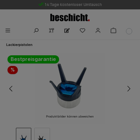
14 Tage kostenloser Umtausch
Gratis DE-Versand ab 250 €
Lackierpistolen
Bildergalerie überspringen
Bestpreisgarantie
%
Produktbilder können abweichen