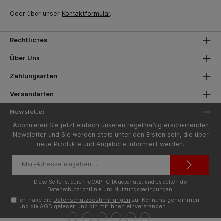
Oder über unser
Kontaktformular
.
Rechtliches
Über Uns
Zahlungsarten
Versandarten
Newsletter
Abonnieren Sie jetzt einfach unseren regelmäßig erscheinenden
Newsletter und Sie werden stets unter den Ersten sein, die über
neue Produkte und Angebote informiert werden.
E-
Mail-
Adresse*
Diese Seite ist durch reCAPTCHA geschützt und es gelten die
Datenschutzrichtlinie
und
Nutzungsbedingungen
.
Ich habe die
Datenschutzbestimmungen
zur Kenntnis genommen
und die
AGB
gelesen und bin mit ihnen einverstanden.