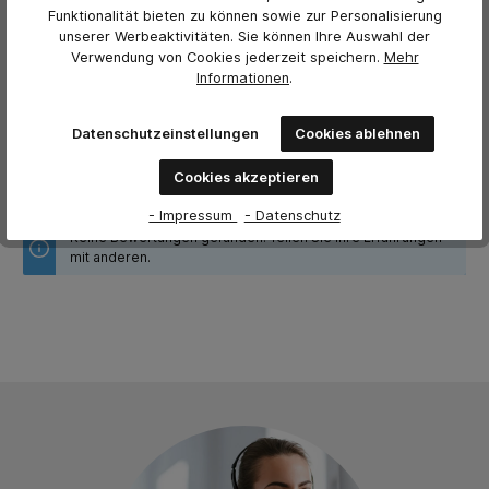
Funktionalität bieten zu können sowie zur Personalisierung
unserer Werbeaktivitäten. Sie können Ihre Auswahl der
Bewerten Sie dieses Produkt!
Durchschnittliche Bewertung von 0 von 5 Sternen
Verwendung von Cookies jederzeit
speichern.
Mehr
Informationen
.
Teilen Sie Ihre Erfahrungen mit anderen Kunden.
Bewertung schreiben
Datenschutzeinstellungen
Cookies ablehnen
Bewertungen nur in der aktuellen Sprache anzeigen.
Cookies akzeptieren
- Impressum
- Datenschutz
Keine Bewertungen gefunden. Teilen Sie Ihre Erfahrungen
mit anderen.