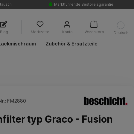
tausch
Marktführende Bestpreisgarantie
Blog
Merkzettel
Konto
Warenkorb
Deutsch
Lackmischraum
Zubehör & Ersatzteile
r.:
FM2880
filter typ Graco - Fusion