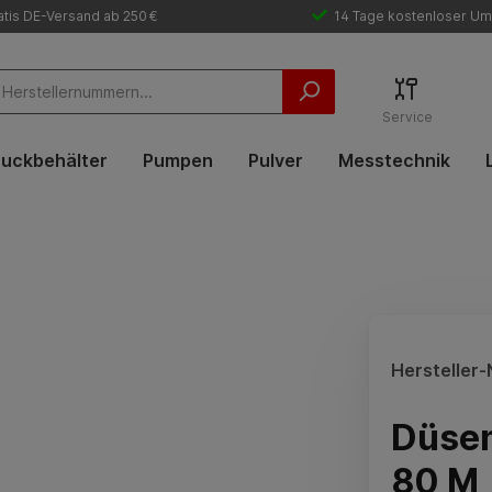
tis DE-Versand ab 250 €
14 Tage kostenloser Um
Service
uckbehälter
Pumpen
Pulver
Messtechnik
Hersteller-N
Düsen
80 M