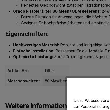
Perfektes Gleichgewicht zwischen Filtrationsgra
Graco Pistolenfilter 80 Mesh (OEM Referenz: 24
Feinste Filtration für Anwendungen, die höchste 
Geeignet für hochpräzise Arbeiten und empfindlic
Eigenschaften:
Hochwertiges Material:
Robuste und langlebige Kons
Einfache Installation:
Passgenau für die Modelle Fus
Optimierte Leistung:
Sorgt für eine gleichmäßige und 
Artikel Art:
Filter
Maschenweiten:
80 Maschen
Diese Website verwe
Weitere Informationen
zur Personalisierun