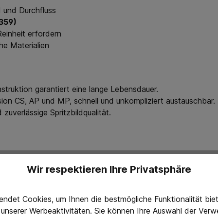
d und Durchfluss
6359)
Reinheit erfordern
he Materialien
truktion garantiert eine lange Lebensdauer.
ion CS, AP und MP, schnell und unkompliziert austauschbar.
zuverlässige Spritzbildqualität.
Wir respektieren Ihre Privatsphäre
ndet Cookies, um Ihnen die bestmögliche Funktionalität bi
g unserer Werbeaktivitäten. Sie können Ihre Auswahl der Ve