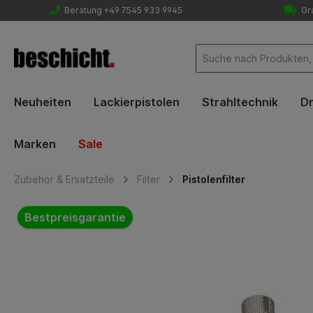
Beratung +49 7545 933 9945
Gra
Neuheiten
Lackierpistolen
Strahltechnik
Dr
Marken
Sale
Zubehör & Ersatzteile
Filter
Pistolenfilter
Bildergalerie überspringen
Bestpreisgarantie