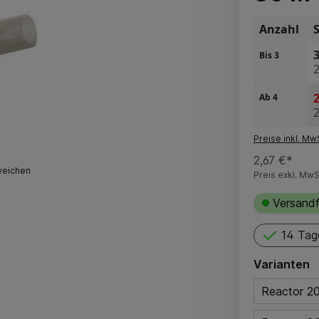
Anzahl
3
Bis
3
2
2
Ab
4
2
Preise inkl. Mw
2,67 €*
weichen
Preis exkl. MwS
Versandf
14 Tag
Varianten
Reactor 2