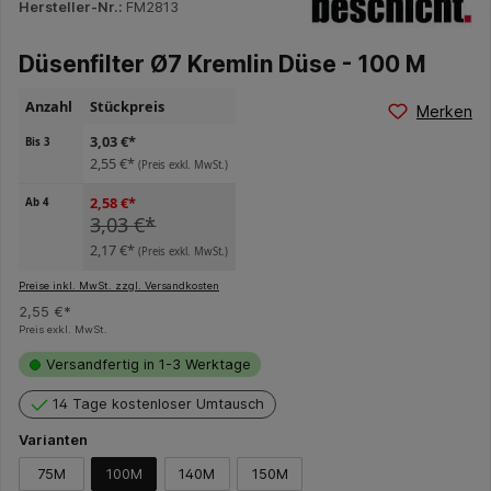
Hersteller-Nr.:
FM2813
Düsenfilter Ø7 Kremlin Düse - 100 M
Anzahl
Stückpreis
Merken
3,03 €*
Bis
3
2,55 €*
(Preis exkl. MwSt.)
2,58 €*
Ab
4
3,03 €*
2,17 €*
(Preis exkl. MwSt.)
Preise inkl. MwSt. zzgl. Versandkosten
2,55 €*
Preis exkl. MwSt.
Versandfertig in 1-3 Werktage
14 Tage kostenloser Umtausch
Varianten
75M
100M
140M
150M