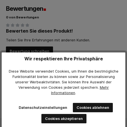
Bewertungen
0 von Bewertungen
Bewerten Sie dieses Produkt!
Durchschnittliche Bewertung von 0 von 5 Sternen
Teilen Sie Ihre Erfahrungen mit anderen Kunden.
Bewertung schreiben
Wir respektieren Ihre Privatsphäre
Bewertungen nur in der aktuellen Sprache anzeigen.
Diese Website verwendet Cookies, um Ihnen die bestmögliche
Funktionalität bieten zu können sowie zur Personalisierung
Keine Bewertungen gefunden. Teilen Sie Ihre Erfahrungen
unserer Werbeaktivitäten. Sie können Ihre Auswahl der
mit anderen.
Verwendung von Cookies jederzeit
speichern.
Mehr
Informationen
.
Datenschutzeinstellungen
Cookies ablehnen
Cookies akzeptieren