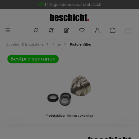
14 Tage kostenloser Umtausch
Gratis DE-Versand ab 250 €
Zubehör & Ersatzteile
Filter
Pistolenfilter
Bildergalerie überspringen
Bestpreisgarantie
Produktbilder können abweichen