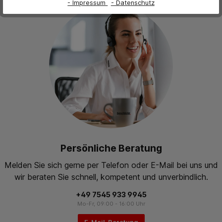
- Impressum
- Datenschutz
Persönliche Beratung
Melden Sie sich gerne per Telefon oder E-Mail bei uns und
wir beraten Sie schnell, kompetent und unverbindlich.
+49 7545 933 9945
Mo-Fr, 09:00 - 16:00 Uhr