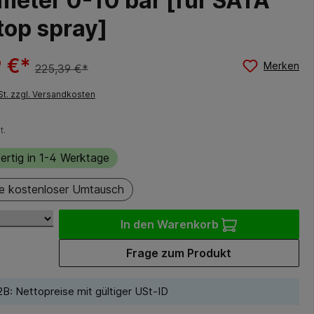
eter 0-10 bar [für SATA
top spray]
 €*
Merken
225,39 €*
St. zzgl. Versandkosten
t.
ertig in 1-4 Werktage
e kostenloser Umtausch
In den Warenkorb
Frage zum Produkt
B: Nettopreise mit gültiger USt-ID