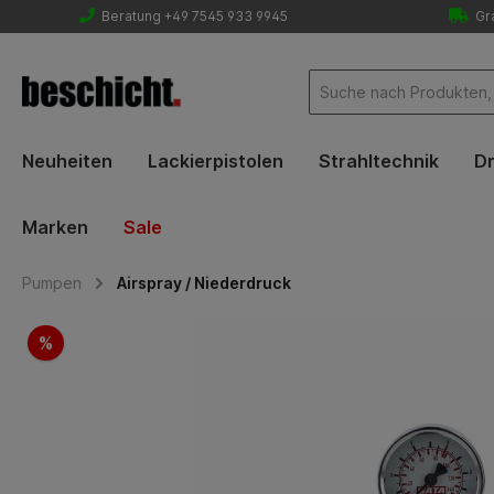
Beratung +49 7545 933 9945
Gra
Neuheiten
Lackierpistolen
Strahltechnik
Dr
Marken
Sale
Pumpen
Airspray / Niederdruck
Bildergalerie überspringen
%