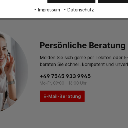
- Impressum
- Datenschutz
Persönliche Beratung
Melden Sie sich gerne per Telefon oder E-
beraten Sie schnell, kompetent und unverb
+49 7545 933 9945
Mo-Fr, 09:00 - 16:00 Uhr
E-Mail-Beratung