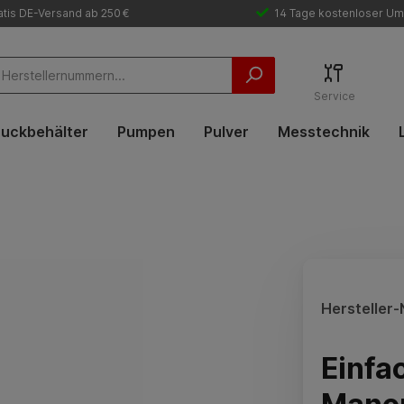
tis DE-Versand ab 250 €
14 Tage kostenloser Um
Service
uckbehälter
Pumpen
Pulver
Messtechnik
Hersteller-N
Einfa