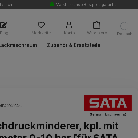
tausch
Marktführende Bestpreisgarantie
Blog
Merkzettel
Konto
Warenkorb
Deutsch
Lackmischraum
Zubehör & Ersatzteile
r.:
24240
chdruckminderer, kpl. mit