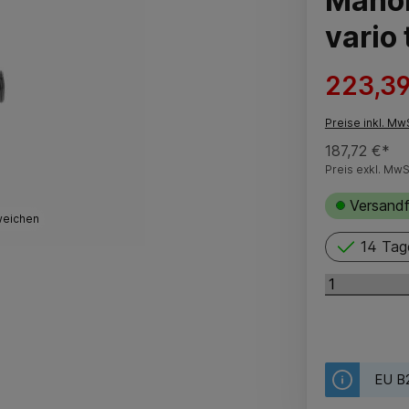
Manom
vario 
223,39
Preise inkl. Mw
187,72 €*
Preis exkl. MwS
Versandf
weichen
14 Tag
EU B2