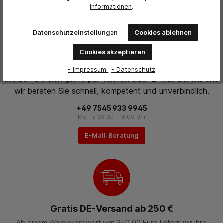
Informationen
.
Datenschutzeinstellungen
Cookies ablehnen
Cookies akzeptieren
Persönliche Beratung
- Impressum
- Datenschutz
Melden Sie sich gerne per Telefon oder E-Mail bei uns und
wir beraten Sie schnell, kompetent und unverbindlich.
+49 7545 933 9945
Mo-Fr, 09:00 - 16:00 Uhr
E-Mail-Beratung
Gratis DE-Versand ab 250 €
Ab einem Warenkorbwert von 250,00 Euro liefern wir Ihre