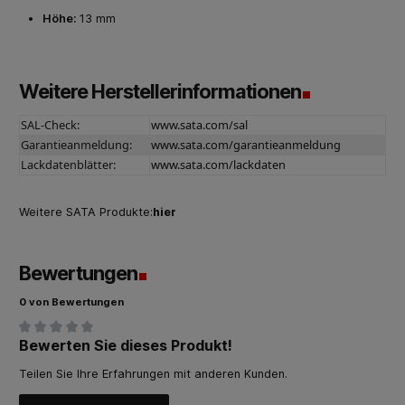
Höhe:
13 mm
Weitere Herstellerinformationen
SAL-Check:
www.sata.com/sal
Garantieanmeldung:
www.sata.com/garantieanmeldung
Lackdatenblätter:
www.sata.com/lackdaten
Weitere SATA Produkte:
hier
Bewertungen
0 von Bewertungen
Bewerten Sie dieses Produkt!
Durchschnittliche Bewertung von 0 von 5 Sternen
Teilen Sie Ihre Erfahrungen mit anderen Kunden.