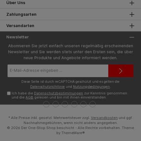
Über Uns
Zahlungsarten
Versandarten
Newsletter
Abonnieren Sie jetzt einfach unseren regelmäßig erscheinenden
Newsletter und Sie werden stets unter den Ersten sein, die über
neue Produkte und Angebote informiert werden.
E-
Mail-
Adresse*
Diese Seite ist durch reCAPTCHA geschützt und es gelten die
Datenschutzrichtlinie
und
Nutzungsbedingungen
.
Ich habe die
Datenschutzbestimmungen
zur Kenntnis genommen
und die
AGB
gelesen und bin mit ihnen einverstanden.
* Alle Preise inkl. gesetzl. Mehrwertsteuer zzgl.
Versandkosten
und ggf.
Nachnahmegebühren, wenn nicht anders angegeben.
© 2026 Der One-Stop Shop beschicht - Alle Rechte vorbehalten. Theme
by
ThemeWare®