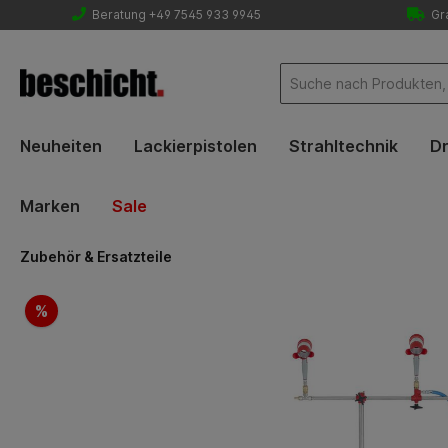
Beratung +49 7545 933 9945
Gra
Neuheiten
Lackierpistolen
Strahltechnik
Dr
Marken
Sale
Zubehör & Ersatzteile
Bildergalerie überspringen
%