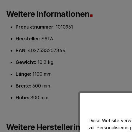
Weitere Informationen
Produktnummer:
1010961
Hersteller:
SATA
EAN:
4027533207344
Gewicht:
10.3 kg
Länge:
1100 mm
Breite:
600 mm
Höhe:
300 mm
Diese Website verwe
Weitere Herstellerinformationen
zur Personalisierun