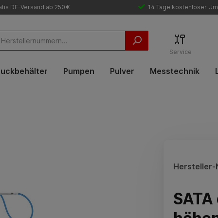
tis DE-Versand ab 250 €
14 Tage kostenloser Um
Service
uckbehälter
Pumpen
Pulver
Messtechnik
Hersteller-N
SATA d