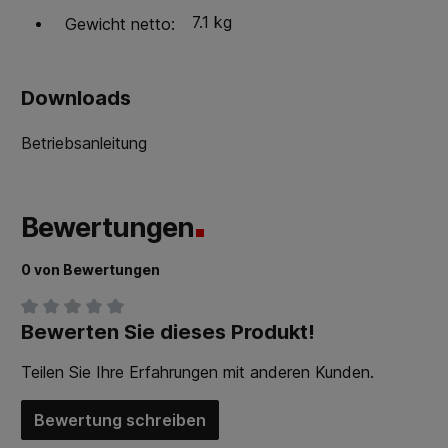
7.1 kg
Gewicht netto:
Downloads
Betriebsanleitung
Bewertungen
0 von Bewertungen
Bewerten Sie dieses Produkt!
Durchschnittliche Bewertung von 0 von 5 Sternen
Teilen Sie Ihre Erfahrungen mit anderen Kunden.
Bewertung schreiben