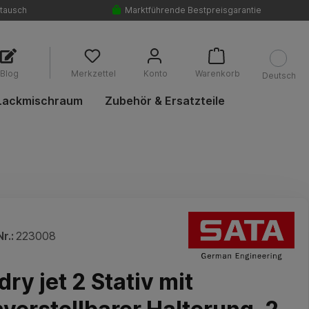
tausch
Marktführende Bestpreisgarantie
Blog
Merkzettel
Konto
Warenkorb
Deutsch
Lackmischraum
Zubehör & Ersatzteile
r.:
223008
ry jet 2 Stativ mit