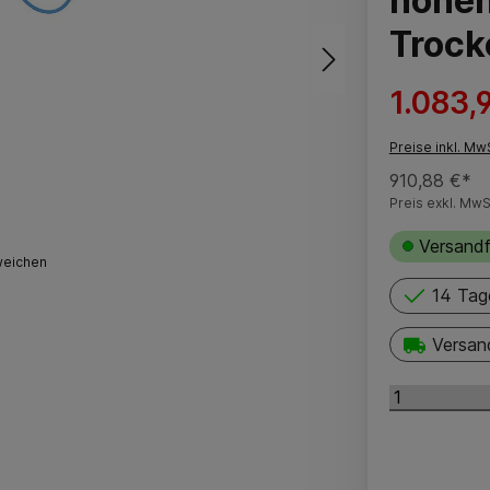
höhen
Trock
1.083,
Preise inkl. Mw
910,88 €*
Preis exkl. MwS
Versandf
weichen
14 Tag
Versan