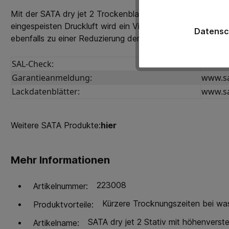
Mit der SATA dry jet 2 Trockenblaspistole können Sie die 
eingespeisten Druckluft wird ein Vielfaches an Umgebungslu
Datensc
ebenfalls zu einer Reduzierung der Ablüftzeit bei. Die SAT
SAL-Check:
www.sa
Garantieanmeldung:
www.sa
Lackdatenblätter:
www.sa
Weitere SATA Produkte:
hier
Mehr Informationen
223008
Artikelnummer:
Kürzere Trocknungszeiten bei wa
Produktvorteile:
SATA dry jet 2 Stativ mit höhenverste
Artikelname: