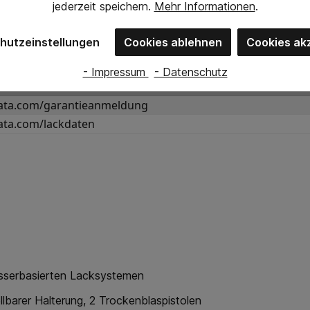
jederzeit
speichern.
Mehr Informationen
.
Ablüft- und damit die Kabinenbelegungszeiten deutlich verkür
ft angesaugt. Der gleichmäßige, breite Luftstrom, der in der 
hutzeinstellungen
Cookies ablehnen
Cookies ak
A dry jet 2 erreicht so im Vergleich zu marktüblichen Modelle
- Impressum
- Datenschutz
ta.com/sal
ta.com/garantieanmeldung
ta.com/lackdaten
sserbasierten Lacksystemen
llbarer Halterung, 2 Trockenblaspistolen