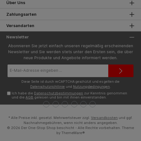
Über Uns
Zahlungsarten
Versandarten
Newsletter
Abonnieren Sie jetzt einfach unseren regelmäßig erscheinenden
Newsletter und Sie werden stets unter den Ersten sein, die über
neue Produkte und Angebote informiert werden.
E-
Mail-
Adresse*
Diese Seite ist durch reCAPTCHA geschützt und es gelten die
Datenschutzrichtlinie
und
Nutzungsbedingungen
.
Ich habe die
Datenschutzbestimmungen
zur Kenntnis genommen
und die
AGB
gelesen und bin mit ihnen einverstanden.
* Alle Preise inkl. gesetzl. Mehrwertsteuer zzgl.
Versandkosten
und ggf.
Nachnahmegebühren, wenn nicht anders angegeben.
© 2026 Der One-Stop Shop beschicht - Alle Rechte vorbehalten. Theme
by
ThemeWare®