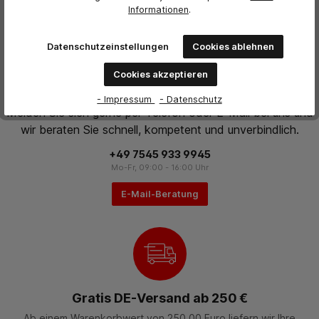
Informationen
.
Datenschutzeinstellungen
Cookies ablehnen
Cookies akzeptieren
Persönliche Beratung
- Impressum
- Datenschutz
Melden Sie sich gerne per Telefon oder E-Mail bei uns und
wir beraten Sie schnell, kompetent und unverbindlich.
+49 7545 933 9945
Mo-Fr, 09:00 - 16:00 Uhr
E-Mail-Beratung
Gratis DE-Versand ab 250 €
Ab einem Warenkorbwert von 250,00 Euro liefern wir Ihre