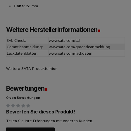
Höhe:
26 mm
Weitere Herstellerinformationen
SAL-Check:
www.sata.com/sal
Garantieanmeldung:
www.sata.com/garantieanmeldung
Lackdatenblätter:
www.sata.com/lackdaten
Weitere SATA Produkte:
hier
Bewertungen
0 von Bewertungen
Bewerten Sie dieses Produkt!
Durchschnittliche Bewertung von 0 von 5 Sternen
Teilen Sie Ihre Erfahrungen mit anderen Kunden.