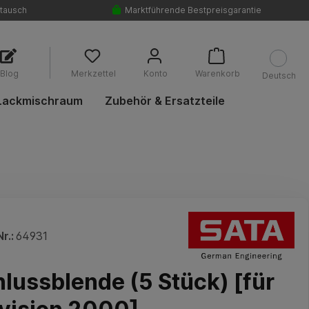
tausch
Marktführende Bestpreisgarantie
Blog
Merkzettel
Konto
Warenkorb
Deutsch
Lackmischraum
Zubehör & Ersatzteile
r.:
64931
lussblende (5 Stück) [für