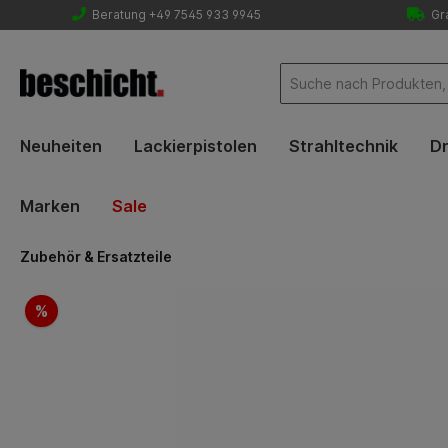
Beratung +49 7545 933 9945
Gra
Neuheiten
Lackierpistolen
Strahltechnik
Dr
Marken
Sale
Zubehör & Ersatzteile
Bildergalerie überspringen
%