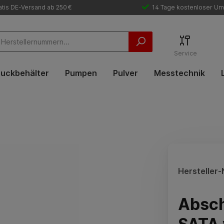
tis DE-Versand ab 250 €
14 Tage kostenloser Um
Service
uckbehälter
Pumpen
Pulver
Messtechnik
Hersteller-N
Absch