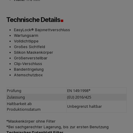
Technische Details
EasyLock® Bajonettverschluss
Wartungsarm
Volldichtlippe
Großes Sichtfeld
Silikon Maskenkörper
Größenverstellbar
Clip-Verschluss
Bandentrigelung
Atemschutzbox
Prüfung
EN 149:1998*
Zulassung
(EU) 2016/425
Haltbarkeit ab
Unbegrenzt haltbar
Produktionsdatum
*Maskenkörper ohne Filter
*Bei sachgerechter Lagerung, bis zur ersten Benutzung
Technisches Datenblatt Filter