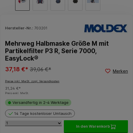
Hersteller-Nr.:
703201
Mehrweg Halbmaske Größe M mit
Partikelfilter P3 R, Serie 7000,
EasyLock®
37,18 €*
39,06 €*
Merken
Preise inkl. MwSt. zzgl. Versandkosten
31,24 €*
Preis exkl. MwSt.
Versandfertig in 2-4 Werktage
14 Tage kostenloser Umtausch
In den Warenkorb