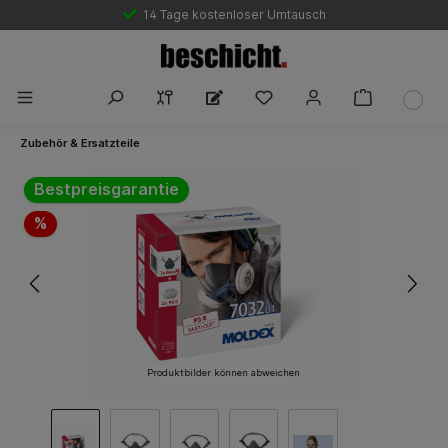
Marktführende Bestpreisgarantie
14 Tage kostenloser Umtausch
Zubehör & Ersatzteile
Bildergalerie überspringen
Bestpreisgarantie
%
Produktbilder können abweichen