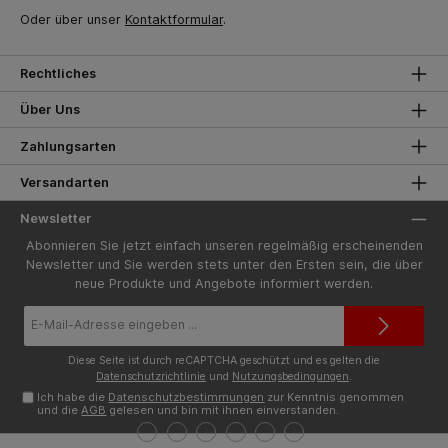
Oder über unser
Kontaktformular
.
Rechtliches
Über Uns
Zahlungsarten
Versandarten
Newsletter
Abonnieren Sie jetzt einfach unseren regelmäßig erscheinenden
Newsletter und Sie werden stets unter den Ersten sein, die über
neue Produkte und Angebote informiert werden.
E-
Mail-
Adresse*
Diese Seite ist durch reCAPTCHA geschützt und es gelten die
Datenschutzrichtlinie
und
Nutzungsbedingungen
.
Ich habe die
Datenschutzbestimmungen
zur Kenntnis genommen
und die
AGB
gelesen und bin mit ihnen einverstanden.