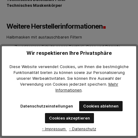
Technisches Maskenkörper
Weitere Herstellerinformationen
Halbmasken mit austauschbaren Filtern
Zuverlässiger Schutz gegen Partikel, Gase und Dämpfe
Wir respektieren Ihre Privatsphäre
Einfache Filtermontage ohne Adapter
Wartungsarm und langlebig
Diese Website verwendet Cookies, um Ihnen die bestmögliche
Funktionalität bieten zu können sowie zur Personalisierung
Gebrauchsanleitung Maskenkörper
unserer Werbeaktivitäten. Sie können Ihre Auswahl der
Gebrauchsanleitung Filter
Verwendung von Cookies jederzeit
speichern.
Mehr
Poster Aufsetzanleitung
Informationen
.
Größenbestimmung Maskenkörper
Informationen zur Schutzstufe Partikelfilter
Informationen zu den Schutzstufen Gasfilter
Datenschutzeinstellungen
Cookies ablehnen
Cookies akzeptieren
Bewertungen
- Impressum
- Datenschutz
0 von Bewertungen