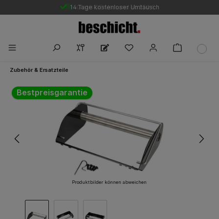
14 Tage kostenloser Umtausch
Gratis DE-Versand ab 250 €
Zubehör & Ersatzteile
Bildergalerie überspringen
Bestpreisgarantie
Produktbilder können abweichen