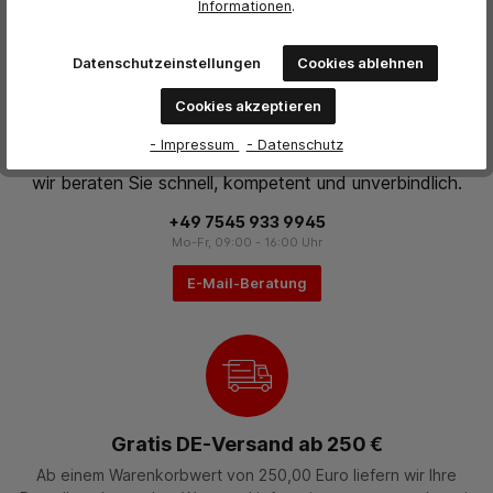
Informationen
.
Datenschutzeinstellungen
Cookies ablehnen
Cookies akzeptieren
Persönliche Beratung
- Impressum
- Datenschutz
Melden Sie sich gerne per Telefon oder E-Mail bei uns und
wir beraten Sie schnell, kompetent und unverbindlich.
+49 7545 933 9945
Mo-Fr, 09:00 - 16:00 Uhr
E-Mail-Beratung
Gratis DE-Versand ab 250 €
Ab einem Warenkorbwert von 250,00 Euro liefern wir Ihre