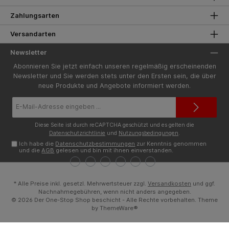
Zahlungsarten
Versandarten
Newsletter
Abonnieren Sie jetzt einfach unseren regelmäßig erscheinenden
Newsletter und Sie werden stets unter den Ersten sein, die über
neue Produkte und Angebote informiert werden.
E-
Mail-
Adresse*
Diese Seite ist durch reCAPTCHA geschützt und es gelten die
Datenschutzrichtlinie
und
Nutzungsbedingungen
.
Ich habe die
Datenschutzbestimmungen
zur Kenntnis genommen
und die
AGB
gelesen und bin mit ihnen einverstanden.
* Alle Preise inkl. gesetzl. Mehrwertsteuer zzgl.
Versandkosten
und ggf.
Nachnahmegebühren, wenn nicht anders angegeben.
© 2026 Der One-Stop Shop beschicht - Alle Rechte vorbehalten. Theme
by
ThemeWare®