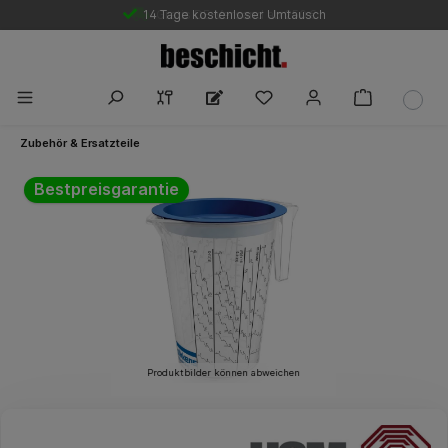
14 Tage kostenloser Umtausch
Gratis DE-Versand ab 250 €
Zubehör & Ersatzteile
Bildergalerie überspringen
Bestpreisgarantie
Produktbilder können abweichen