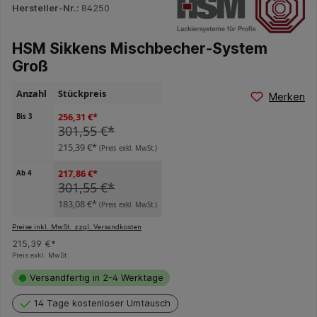
Hersteller-Nr.:
84250
HSM Sikkens Mischbecher-System
Groß
Anzahl
Stückpreis
Merken
256,31 €*
Bis
3
301,55 €*
215,39 €*
(Preis exkl. MwSt.)
217,86 €*
Ab
4
301,55 €*
183,08 €*
(Preis exkl. MwSt.)
Preise inkl. MwSt. zzgl. Versandkosten
215,39 €*
Preis exkl. MwSt.
Versandfertig in 2-4 Werktage
14 Tage kostenloser Umtausch