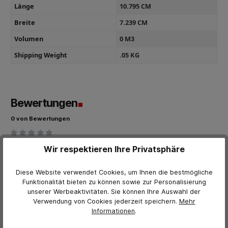
Länge
10.795 CM
Breite
7.239 CM
Volumen
0 M3
Shipping Weight
.05 KG
Bewertungen
0 von Bewertungen
Bewerten Sie dieses Produkt!
Durchschnittliche Bewertung von 0 von 5 Sternen
Wir respektieren Ihre Privatsphäre
Teilen Sie Ihre Erfahrungen mit anderen Kunden.
Diese Website verwendet Cookies, um Ihnen die bestmögliche
Bewertung schreiben
Funktionalität bieten zu können sowie zur Personalisierung
unserer Werbeaktivitäten. Sie können Ihre Auswahl der
Bewertungen nur in der aktuellen Sprache anzeigen.
Verwendung von Cookies jederzeit
speichern.
Mehr
Informationen
.