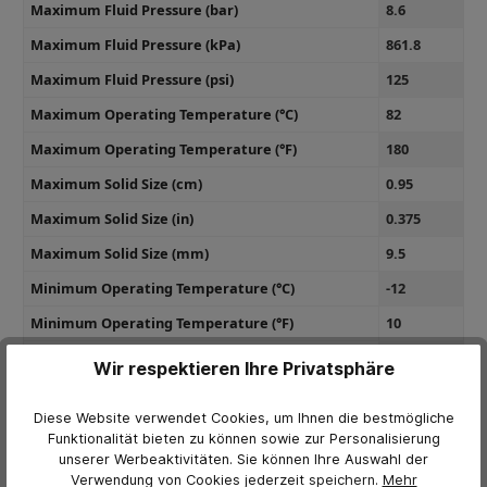
Maximum Fluid Pressure (bar)
8.6
Maximum Fluid Pressure (kPa)
861.8
Maximum Fluid Pressure (psi)
125
Maximum Operating Temperature (°C)
82
Maximum Operating Temperature (°F)
180
Maximum Solid Size (cm)
0.95
Maximum Solid Size (in)
0.375
Maximum Solid Size (mm)
9.5
Minimum Operating Temperature (°C)
-12
Minimum Operating Temperature (°F)
10
Model
Husky
Wir respektieren Ihre Privatsphäre
Overall Height (in)
29.9
Diese Website verwendet Cookies, um Ihnen die bestmögliche
Series
3250
Funktionalität bieten zu können sowie zur Personalisierung
unserer Werbeaktivitäten. Sie können Ihre Auswahl der
Maximum Fluid Pressure (MPa)
0.86
Verwendung von Cookies jederzeit
speichern.
Mehr