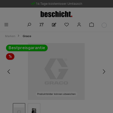
14 Tage kostenloser Umtausch
Gratis DE-Versand ab 250 €
Marken
Graco
Bildergalerie überspringen
Bestpreisgarantie
%
Produktbilder können abweichen