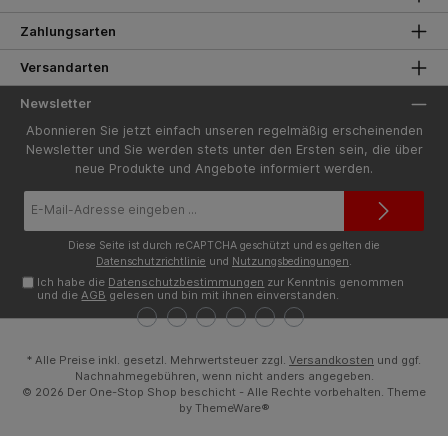
Zahlungsarten
Versandarten
Newsletter
Abonnieren Sie jetzt einfach unseren regelmäßig erscheinenden
Newsletter und Sie werden stets unter den Ersten sein, die über
neue Produkte und Angebote informiert werden.
E-
Mail-
Adresse*
Diese Seite ist durch reCAPTCHA geschützt und es gelten die
Datenschutzrichtlinie
und
Nutzungsbedingungen
.
Ich habe die
Datenschutzbestimmungen
zur Kenntnis genommen
und die
AGB
gelesen und bin mit ihnen einverstanden.
* Alle Preise inkl. gesetzl. Mehrwertsteuer zzgl.
Versandkosten
und ggf.
Nachnahmegebühren, wenn nicht anders angegeben.
© 2026 Der One-Stop Shop beschicht - Alle Rechte vorbehalten. Theme
by
ThemeWare®