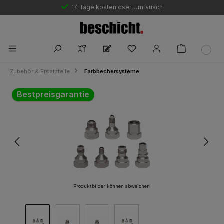
Marktführende Bestpreisgarantie
14 Tage kostenloser Umtausch
Zubehör & Ersatzteile
Farbbechersysteme
Bildergalerie überspringen
Bestpreisgarantie
Produktbilder können abweichen