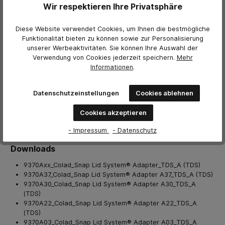
Wir respektieren Ihre Privatsphäre
Technisches Datenblatt
Diese Website verwendet Cookies, um Ihnen die bestmögliche
Funktionalität bieten zu können sowie zur Personalisierung
Technisches Datenblatt A37
unserer Werbeaktivitäten. Sie können Ihre Auswahl der
Verwendung von Cookies jederzeit
speichern.
Mehr
Technisches Datenblatt A30
Informationen
.
Technisches Datenblatt A22
Datenschutzeinstellungen
Cookies ablehnen
Technisches Datenblatt A03
Cookies akzeptieren
Weitere Herstellerinformationen
- Impressum
- Datenschutz
Downloads
9370Axx_Colad_Snap Lid System® Adapter_TDS_A (TDS)
9370A37_Colad_Snap Lid System® Adapter A37_TDS_A (TDS)
9370A30_Colad_Snap Lid System® Adapter A30_TDS_A
(TDS)
9370A22_Colad_Snap Lid System® Adapter A22_TDS_A
(TDS)
9370A03_Colad_Snap Lid System® Adapter A03_TDS_A