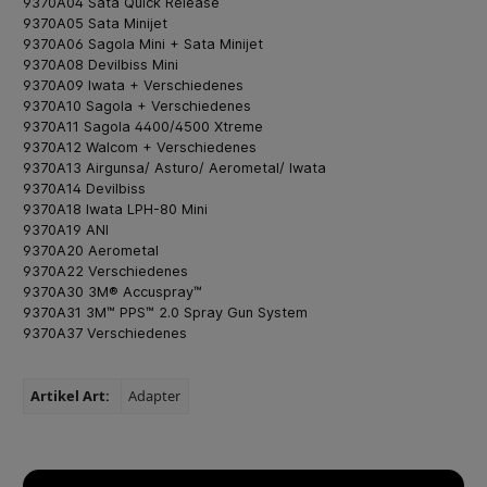
9370A04 Sata Quick Release
9370A05 Sata Minijet
9370A06 Sagola Mini + Sata Minijet
9370A08 Devilbiss Mini
9370A09 Iwata + Verschiedenes
9370A10 Sagola + Verschiedenes
9370A11 Sagola 4400/4500 Xtreme
9370A12 Walcom + Verschiedenes
9370A13 Airgunsa/ Asturo/ Aerometal/ Iwata
9370A14 Devilbiss
9370A18 Iwata LPH-80 Mini
9370A19 ANI
9370A20 Aerometal
9370A22 Verschiedenes
9370A30 3M® Accuspray™
9370A31 3M™ PPS™ 2.0 Spray Gun System
9370A37 Verschiedenes
Artikel Art:
Adapter