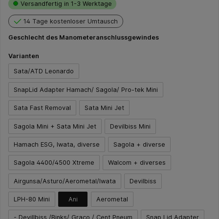
Versandfertig in 1-3 Werktage
14 Tage kostenloser Umtausch
Geschlecht des Manometeranschlussgewindes
Varianten
Sata/ATD Leonardo
SnapLid Adapter Hamach/ Sagola/ Pro-tek Mini
Sata Fast Removal
Sata Mini Jet
Sagola Mini + Sata Mini Jet
Devilbiss Mini
Hamach ESG, Iwata, diverse
Sagola + diverse
Sagola 4400/4500 Xtreme
Walcom + diverses
Airgunsa/Asturo/Aerometal/Iwata
Devilbiss
LPH-80 Mini
Ani
Aerometal
- Devillbiss /Binks/ Graco / Cent Pneum
Snap Lid Adapter