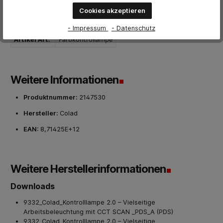
Verpackungsinhalt: Kontrolllampe , USB-Ladegerät, 230-V-
Stecker, Magnethalter
Cookies akzeptieren
- Impressum
- Datenschutz
Artikel Art:
Farbkontrollampe
Weitere Informationen
Produktnummer:
2147530
Hersteller:
Colad
EAN:
8,71425E+12
Weitere Herstellerinformationen
Downloads
9332_Colad_Kontrolllampe 2.0 – Vielseitige
Arbeitsbeleuchtung mit CCT SCAN _PDS_A (PDS)
9332_Colad_Kontrolllampe 2.0 – Vielseitige