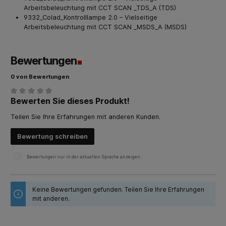
Arbeitsbeleuchtung mit CCT SCAN _TDS_A (TDS)
9332_Colad_Kontrolllampe 2.0 – Vielseitige
Arbeitsbeleuchtung mit CCT SCAN _MSDS_A (MSDS)
Bewertungen
0 von Bewertungen
Bewerten Sie dieses Produkt!
Durchschnittliche Bewertung von 0 von 5 Sternen
Teilen Sie Ihre Erfahrungen mit anderen Kunden.
Bewertung schreiben
Bewertungen nur in der aktuellen Sprache anzeigen.
Keine Bewertungen gefunden. Teilen Sie Ihre Erfahrungen
mit anderen.