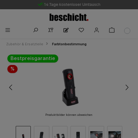
14 Tage kostenloser Umtausch
Gratis DE-Versand ab 250 €
Zubehör & Ersatzteile
Farbtonbestimmung
Bildergalerie überspringen
Bestpreisgarantie
%
Produktbilder können abweichen