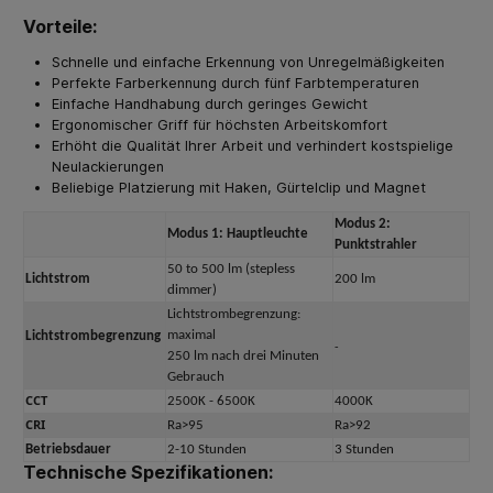
Vorteile:
Schnelle und einfache Erkennung von Unregelmäßigkeiten
Perfekte Farberkennung durch fünf Farbtemperaturen
Einfache Handhabung durch geringes Gewicht
Ergonomischer Griff für höchsten Arbeitskomfort
Erhöht die Qualität Ihrer Arbeit und verhindert kostspielige
Neulackierungen
Beliebige Platzierung mit Haken, Gürtelclip und Magnet
Modus 2:
Modus 1: Hauptleuchte
Punktstrahler
50 to 500 lm (stepless
Lichtstrom
200 lm
dimmer)
Lichtstrombegrenzung:
maximal
Lichtstrombegrenzung
-
250 lm nach drei Minuten
Gebrauch
CCT
2500K - 6500K
4000K
CRI
Ra>95
Ra>92
Betriebsdauer
2-10 Stunden
3 Stunden
Technische Spezifikationen: