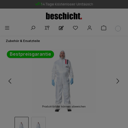
14 Tage kostenloser Umtausch
Gratis DE-Versand ab 250 €
Zubehör & Ersatzteile
Bildergalerie überspringen
Bestpreisgarantie
Produktbilder können abweichen