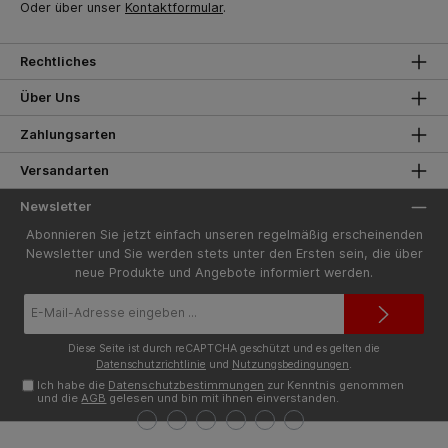
Oder über unser
Kontaktformular
.
Rechtliches
Über Uns
Zahlungsarten
Versandarten
Newsletter
Abonnieren Sie jetzt einfach unseren regelmäßig erscheinenden
Newsletter und Sie werden stets unter den Ersten sein, die über
neue Produkte und Angebote informiert werden.
E-
Mail-
Adresse*
Diese Seite ist durch reCAPTCHA geschützt und es gelten die
Datenschutzrichtlinie
und
Nutzungsbedingungen
.
Ich habe die
Datenschutzbestimmungen
zur Kenntnis genommen
und die
AGB
gelesen und bin mit ihnen einverstanden.