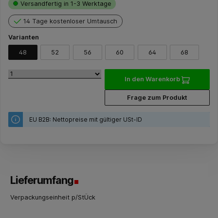
Versandfertig in 1-3 Werktage
14 Tage kostenloser Umtausch
Varianten
48
52
56
60
64
68
In den Warenkorb
Frage zum Produkt
EU B2B: Nettopreise mit gültiger USt-ID
Lieferumfang
Verpackungseinheit p/StÜck