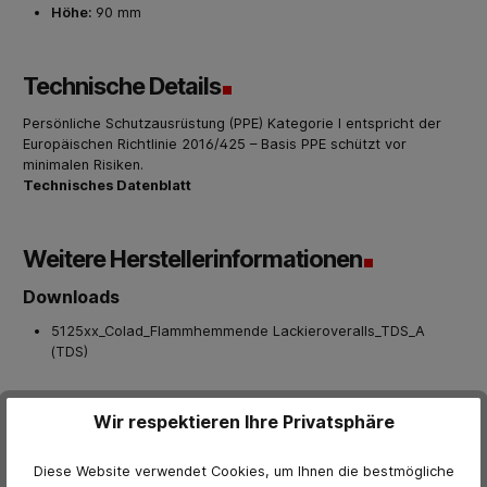
Höhe:
90 mm
Technische Details
Persönliche Schutzausrüstung (PPE) Kategorie I entspricht der
Europäischen Richtlinie 2016/425 – Basis PPE schützt vor
minimalen Risiken.
Technisches Datenblatt
Weitere Herstellerinformationen
Downloads
5125xx_Colad_Flammhemmende Lackieroveralls_TDS_A
(TDS)
Bewertungen
Wir respektieren Ihre Privatsphäre
0 von Bewertungen
Diese Website verwendet Cookies, um Ihnen die bestmögliche