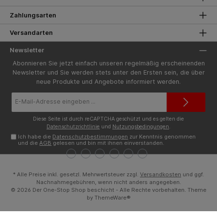
Zahlungsarten
Versandarten
Newsletter
Abonnieren Sie jetzt einfach unseren regelmäßig erscheinenden
Newsletter und Sie werden stets unter den Ersten sein, die über
neue Produkte und Angebote informiert werden.
E-
Mail-
Adresse*
Diese Seite ist durch reCAPTCHA geschützt und es gelten die
Datenschutzrichtlinie
und
Nutzungsbedingungen
.
Ich habe die
Datenschutzbestimmungen
zur Kenntnis genommen
und die
AGB
gelesen und bin mit ihnen einverstanden.
* Alle Preise inkl. gesetzl. Mehrwertsteuer zzgl.
Versandkosten
und ggf.
Nachnahmegebühren, wenn nicht anders angegeben.
© 2026 Der One-Stop Shop beschicht - Alle Rechte vorbehalten. Theme
by
ThemeWare®