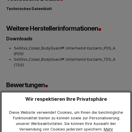
Technisches Datenblatt
Weitere Herstellerinformationen
Downloads
5400xx_Colad_BodyGuard® Unterhemd Kurzarm_PDS_A
(PDS)
5400xx_Colad_BodyGuard® Unterhemd Kurzarm_TDS_A
(TDS)
Bewertungen
0 von Bewertungen
Wir respektieren Ihre Privatsphäre
Bewerten Sie dieses Produkt!
Durchschnittliche Bewertung von 0 von 5 Sternen
Diese Website verwendet Cookies, um Ihnen die bestmögliche
Teilen Sie Ihre Erfahrungen mit anderen Kunden.
Funktionalität bieten zu können sowie zur Personalisierung
unserer Werbeaktivitäten. Sie können Ihre Auswahl der
Bewertung schreiben
Verwendung von Cookies jederzeit
speichern.
Mehr