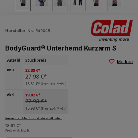
Hersteller-Nr.:
540048
BodyGuard® Unterhemd Kurzarm S
Anzahl
Stückpreis
Merken
22,38 €*
Bis
3
27,98 €*
18,81 €*
(Preis exkl. MwSt.)
19,02 €*
Ab
4
27,98 €*
15,98 €*
(Preis exkl. MwSt.)
Preise inkl. MwSt. zzgl. Versandkosten
18,81 €*
Preis exkl. MwSt.