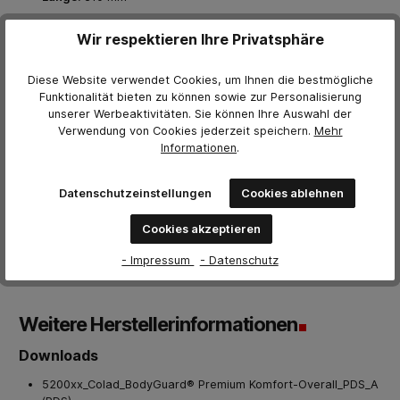
Breite:
197 mm
Wir respektieren Ihre Privatsphäre
Höhe:
34 mm
Diese Website verwendet Cookies, um Ihnen die bestmögliche
Funktionalität bieten zu können sowie zur Personalisierung
Technische Details
unserer Werbeaktivitäten. Sie können Ihre Auswahl der
Verwendung von Cookies jederzeit
speichern.
Mehr
Persönliche Schutzausrüstung (PSA) Kategorie I gemäß EU-
Informationen
.
Richtlinie 2016/425 - Einfacher Schutz von Nutzern vor
geringfügigen Risiken. Schützt Sie vor unbedenklichen
Datenschutzeinstellungen
Cookies ablehnen
Chemikalien, wie Lacken auf Wasserbasis oder Reinigungsmitten,
die nicht gesundheitsgefährdend sind.
Cookies akzeptieren
Technisches Datenblatt
Produkt Datenblatt
- Impressum
- Datenschutz
BodyGuard® Premium Komfort-Overall Größentabelle
Weitere Herstellerinformationen
Downloads
5200xx_Colad_BodyGuard® Premium Komfort-Overall_PDS_A