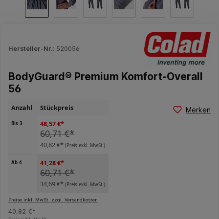
Hersteller-Nr.:
520056
BodyGuard® Premium Komfort-Overall
56
Anzahl
Stückpreis
Merken
48,57 €*
Bis
3
60,71 €*
40,82 €*
(Preis exkl. MwSt.)
41,28 €*
Ab
4
60,71 €*
34,69 €*
(Preis exkl. MwSt.)
Preise inkl. MwSt. zzgl. Versandkosten
40,82 €*