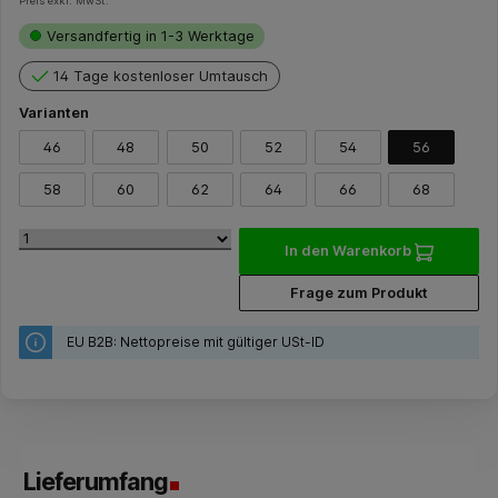
Preis exkl. MwSt.
Versandfertig in 1-3 Werktage
14 Tage kostenloser Umtausch
Varianten
46
48
50
52
54
56
58
60
62
64
66
68
In den Warenkorb
Frage zum Produkt
EU B2B: Nettopreise mit gültiger USt-ID
Lieferumfang