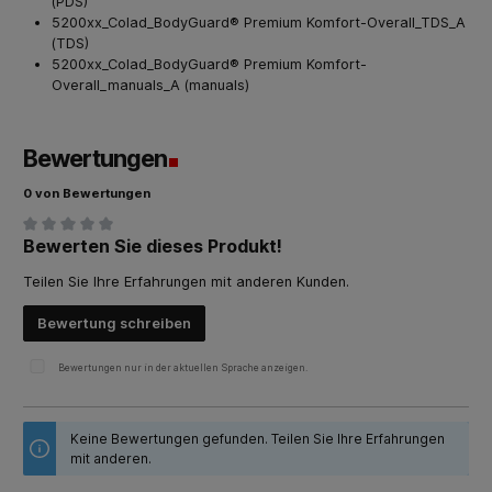
(PDS)
5200xx_Colad_BodyGuard® Premium Komfort-Overall_TDS_A
(TDS)
5200xx_Colad_BodyGuard® Premium Komfort-
Overall_manuals_A (manuals)
Bewertungen
0 von Bewertungen
Bewerten Sie dieses Produkt!
Durchschnittliche Bewertung von 0 von 5 Sternen
Teilen Sie Ihre Erfahrungen mit anderen Kunden.
Bewertung schreiben
Bewertungen nur in der aktuellen Sprache anzeigen.
Keine Bewertungen gefunden. Teilen Sie Ihre Erfahrungen
mit anderen.