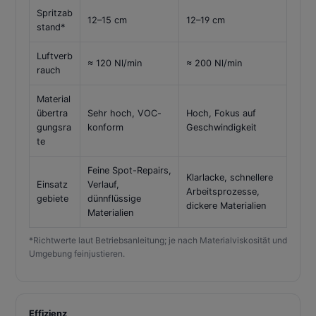
Spritzab
12–15 cm
12–19 cm
stand*
Luftverb
≈ 120 Nl/min
≈ 200 Nl/min
rauch
Material
übertra
Sehr hoch, VOC-
Hoch, Fokus auf
gungsra
konform
Geschwindigkeit
te
Feine Spot-Repairs,
Klarlacke, schnellere
Einsatz
Verlauf,
Arbeitsprozesse,
gebiete
dünnflüssige
dickere Materialien
Materialien
*Richtwerte laut Betriebsanleitung; je nach Materialviskosität und
Umgebung feinjustieren.
Effizienz