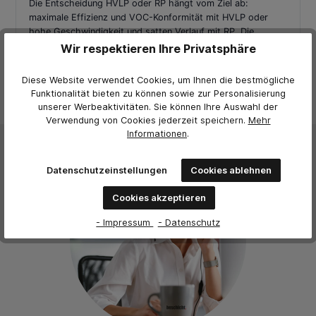
Die Entscheidung HVLP oder RP hängt vom Ziel ab:
maximale Effizienz und VOC-Konformität mit HVLP oder
hohe Geschwindigkeit und satten Verlauf mit RP. Die
SATAminijet 4400 B bietet beide Technologien – flexibel für
Wir respektieren Ihre Privatsphäre
jeden Lackierauftrag.
Diese Website verwendet Cookies, um Ihnen die bestmögliche
Funktionalität bieten zu können sowie zur Personalisierung
unserer Werbeaktivitäten. Sie können Ihre Auswahl der
Verwendung von Cookies jederzeit
speichern.
Mehr
Informationen
.
Datenschutzeinstellungen
Cookies ablehnen
Cookies akzeptieren
- Impressum
- Datenschutz