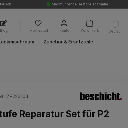
tausch
Marktführende Bestpreisgarantie
Blog
Merkzettel
Konto
Warenkorb
Deutsch
Lackmischraum
Zubehör & Ersatzteile
r.:
ZP223103
tufe Reparatur Set für P2