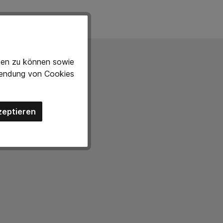
eten zu können sowie
rwendung von Cookies
Mail bei uns und wir
zeptieren
indlich.