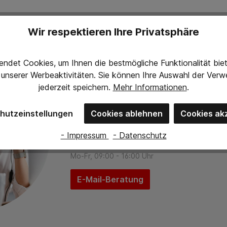
Wir respektieren Ihre Privatsphäre
ndet Cookies, um Ihnen die bestmögliche Funktionalität bi
g unserer Werbeaktivitäten. Sie können Ihre Auswahl der Ve
Persönliche Beratung
jederzeit
speichern.
Mehr Informationen
.
Melden Sie sich gerne per Telefon oder E-
hutzeinstellungen
Cookies ablehnen
Cookies ak
beraten Sie schnell, kompetent und unverb
- Impressum
- Datenschutz
+49 7545 933 9945
Mo-Fr, 09:00 - 16:00 Uhr
E-Mail-Beratung