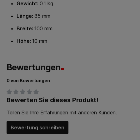
Gewicht:
0.1 kg
Länge:
85 mm
Breite:
100 mm
Höhe:
10 mm
Bewertungen
0 von Bewertungen
Bewerten Sie dieses Produkt!
Durchschnittliche Bewertung von 0 von 5 Sternen
Teilen Sie Ihre Erfahrungen mit anderen Kunden.
Bewertung schreiben