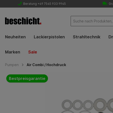
Beratung +49 7545 933 9945
Gra
Neuheiten
Lackierpistolen
Strahltechnik
Dr
Marken
Sale
Pumpen
Air Combi / Hochdruck
Bildergalerie überspringen
Bestpreisgarantie