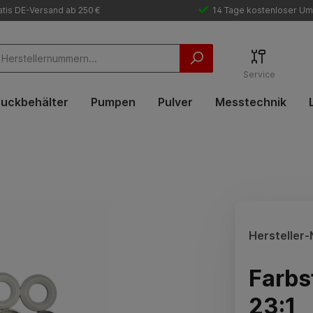
tis DE-Versand ab 250 €
14 Tage kostenloser Um
Service
uckbehälter
Pumpen
Pulver
Messtechnik
Hersteller-N
Farbs
23:1