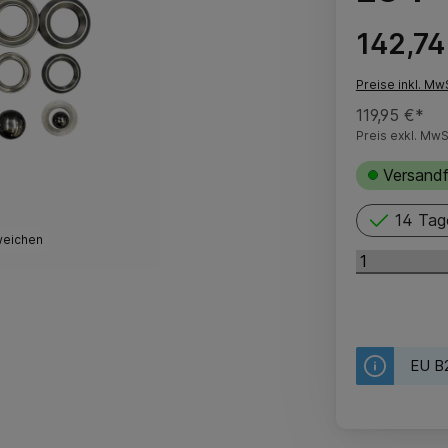
142,74
Preise inkl. Mw
119,95 €*
Preis exkl. MwS
Versandf
14 Tag
weichen
EU B2