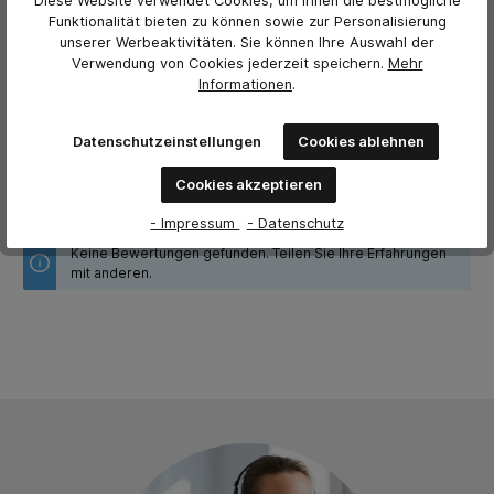
Diese Website verwendet Cookies, um Ihnen die bestmögliche
0 von Bewertungen
Funktionalität bieten zu können sowie zur Personalisierung
unserer Werbeaktivitäten. Sie können Ihre Auswahl der
Bewerten Sie dieses Produkt!
Durchschnittliche Bewertung von 0 von 5 Sternen
Verwendung von Cookies jederzeit
speichern.
Mehr
Informationen
.
Teilen Sie Ihre Erfahrungen mit anderen Kunden.
Bewertung schreiben
Datenschutzeinstellungen
Cookies ablehnen
Bewertungen nur in der aktuellen Sprache anzeigen.
Cookies akzeptieren
- Impressum
- Datenschutz
Keine Bewertungen gefunden. Teilen Sie Ihre Erfahrungen
mit anderen.