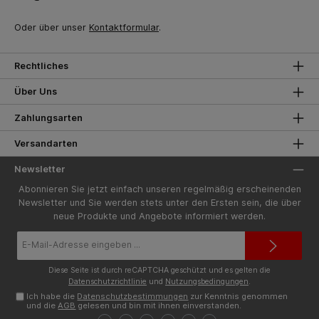
Oder über unser
Kontaktformular
.
Rechtliches
Über Uns
Zahlungsarten
Versandarten
Newsletter
Abonnieren Sie jetzt einfach unseren regelmäßig erscheinenden
Newsletter und Sie werden stets unter den Ersten sein, die über
neue Produkte und Angebote informiert werden.
E-
Mail-
Adresse*
Diese Seite ist durch reCAPTCHA geschützt und es gelten die
Datenschutzrichtlinie
und
Nutzungsbedingungen
.
Ich habe die
Datenschutzbestimmungen
zur Kenntnis genommen
und die
AGB
gelesen und bin mit ihnen einverstanden.