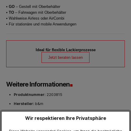
•
GO
– Gestell mit Oberbehälter
•
TO
– Fahrwagen mit Oberbehälter
• Wahlweise Airless oder AirCombi
• Für stationäre und mobile Anwendungen
Ideal für flexible Lackierprozesse
Jetzt beraten lassen
Weitere Informationen
Produktnummer:
2203815
Hersteller:
b&m
Wir respektieren Ihre Privatsphäre
Bewertungen