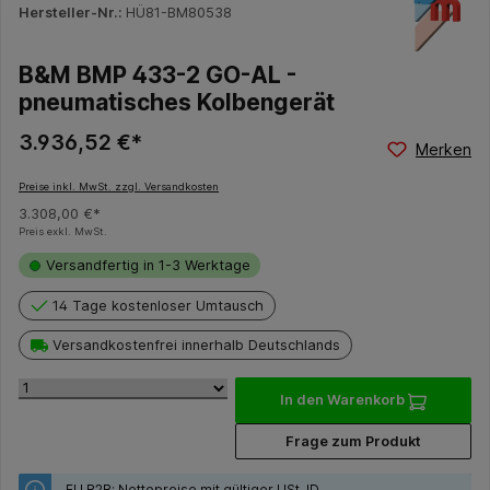
Hersteller-Nr.:
HÜ81-BM80538
B&M BMP 433-2 GO-AL -
pneumatisches Kolbengerät
3.936,52 €*
Merken
Preise inkl. MwSt. zzgl. Versandkosten
3.308,00 €*
Preis exkl. MwSt.
Versandfertig in 1-3 Werktage
14 Tage kostenloser Umtausch
Versandkostenfrei innerhalb Deutschlands
In den Warenkorb
Frage zum Produkt
EU B2B: Nettopreise mit gültiger USt-ID