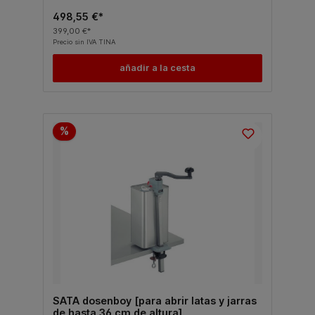
498,55 €*
399,00 €*
Precio sin IVA TINA
añadir a la cesta
%
SATA dosenboy [para abrir latas y jarras
de hasta 36 cm de altura]