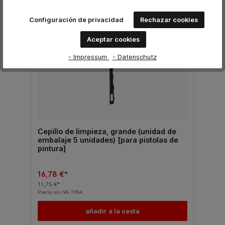
%
Configuración de privacidad
Rechazar cookies
Aceptar cookies
- Impressum
- Datenschutz
Cepillo de limpieza, grande (unidad de
embalaje 5 unidades) [para pistolas de
pintura]
16,78 €*
11,75 €*
Precio sin IVA TINA
añadir a la cesta