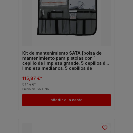
Kit de mantenimiento SATA [bolsa de
mantenimiento para pistolas con 1
cepillo de limpieza grande, 5 cepillos de
limpieza medianos, 5 cepillos de
limpieza dobles, 12 agujas de limpieza
para boquillas, 1 grasa de alto
115,87 €*
rendimiento sin silicona ni ácidos ...
81,14 €*
Precio sin IVA TINA
añadir a la cesta