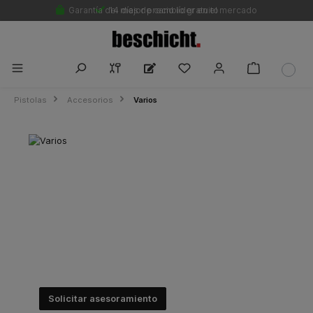
Garantía del mejor precio líder en el mercado
14 días de cambio gratuito
Pistolas
Accesorios
Varios
Varios
Optimice sus resultados de pintura: descubra
accesorios de alta calidad para su pistola
pulverizadora que facilitan el trabajo y el
mantenimiento.
Solicitar asesoramiento