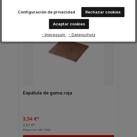
Configuración de privacidad
Rechazar cookies
%
Aceptar cookies
- Impressum
- Datenschutz
Espátula de goma roja
3,34 €*
2,81 €*
Precio sin IVA TINA