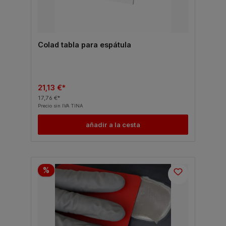
Colad tabla para espátula
21,13 €*
17,76 €*
Precio sin IVA TINA
añadir a la cesta
%