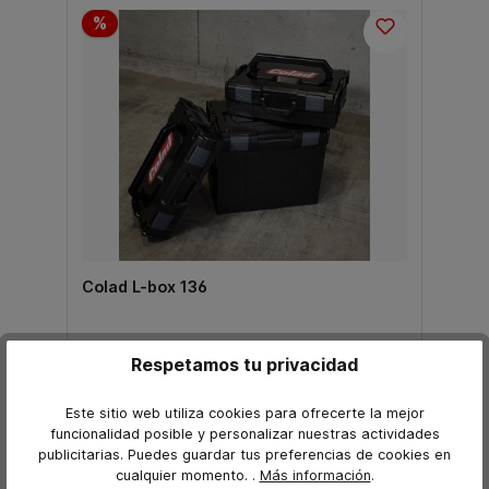
%
Colad L-box 136
Respetamos tu privacidad
107,39 €*
90,25 €*
Este sitio web utiliza cookies para ofrecerte la mejor
Precio sin IVA TINA
funcionalidad posible y personalizar nuestras actividades
publicitarias. Puedes guardar tus preferencias de cookies en
añadir a la cesta
cualquier momento.
.
Más información
.