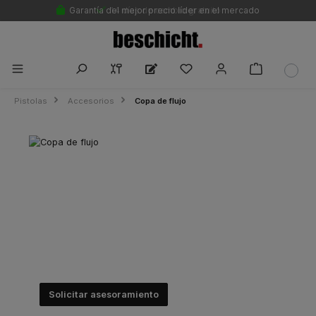
Garantía del mejor precio líder en el mercado
14 días de cambio gratuito
Pistolas
Accesorios
Copa de flujo
Copa de flujo
Máximo control y eficiencia: ¡descubra nuestros
resistentes vasos premium para resultados de
pintura impecables!
Solicitar asesoramiento