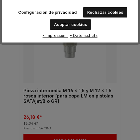
Configuración de privacidad
Rechazar cookies
%
Aceptar cookies
- Impressum
- Datenschutz
Pieza intermedia M 16 x 1,5 y M 12 x 1,5
rosca interior [para copa LM en pistolas
SATAjet/B o GR]
26,18 €*
18,34 €*
Precio sin IVA TINA