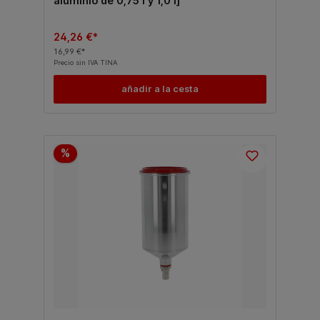
aluminio de 0,75 l y 1,0 l]
24,26 €*
16,99 €*
Precio sin IVA TINA
añadir a la cesta
%