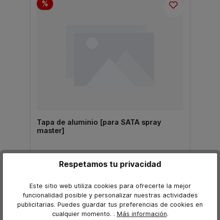
%
Tapa de aluminio [para SATA spray
master]
Respetamos tu privacidad
96,44 €*
67,54 €*
Precio sin IVA TINA
Este sitio web utiliza cookies para ofrecerte la mejor
funcionalidad posible y personalizar nuestras actividades
añadir a la cesta
publicitarias. Puedes guardar tus preferencias de cookies en
cualquier momento.
.
Más información
.