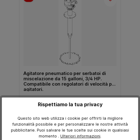
Agitatore pneumatico per serbatoi di
miscelazione da 15 galloni, 3/4 HP.
Compatibile con regolatori di velocità per
agitatori.
2.177,13 €*
Rispettiamo la tua privacy
1.829,52 €*
Prezzo escl. I.V.A.
Questo sito web utilizza i cookie per offrirti la migliore
Aggiungi al carrello
funzionalità possibile e per personalizzare le nostre attività
pubblicitarie. Puoi salvare le tue scelte sui cookie in qualsiasi
momento
.
Ulteriori informazioni
.