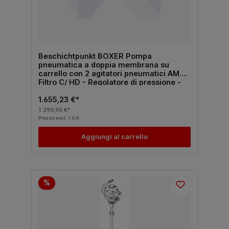
Beschichtpunkt BOXER Pompa
pneumatica a doppia membrana su
carrello con 2 agitatori pneumatici AM.
Filtro C/ HD - Regolatore di pressione -
Maniglia sul coperchio - Sistema di
aspirazione con filtro
1.655,23 €*
1.390,95 €*
Prezzo escl. I.V.A.
Aggiungi al carrello
%