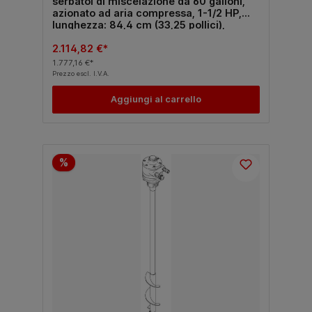
serbatoi di miscelazione da 60 galloni,
azionato ad aria compressa, 1-1/2 HP,
lunghezza: 84,4 cm (33,25 pollici),
acciaio al carbonio/alluminio
2.114,82 €*
1.777,16 €*
Prezzo escl. I.V.A.
Aggiungi al carrello
%