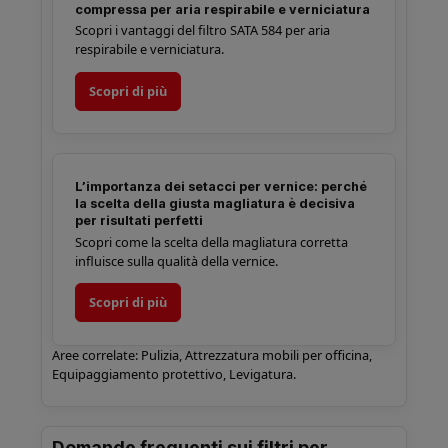
compressa per aria respirabile e verniciatura
Scopri i vantaggi del filtro SATA 584 per aria
respirabile e verniciatura.
Scopri di più
L’importanza dei setacci per vernice: perché
la scelta della giusta magliatura è decisiva
per risultati perfetti
Scopri come la scelta della magliatura corretta
influisce sulla qualità della vernice.
Scopri di più
Aree correlate:
Pulizia
,
Attrezzatura mobili per officina
,
Equipaggiamento protettivo
,
Levigatura
.
Domande frequenti sui filtri per