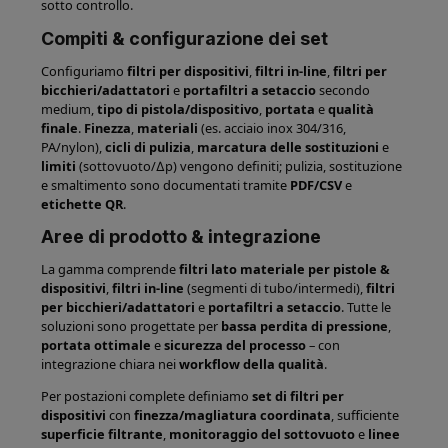
sotto controllo.
Compiti & configurazione dei set
Configuriamo
filtri per dispositivi
,
filtri in-line
,
filtri per
bicchieri/adattatori
e
portafiltri a setaccio
secondo
medium,
tipo di pistola/dispositivo
,
portata
e
qualità
finale
.
Finezza
,
materiali
(es. acciaio inox 304/316,
PA/nylon),
cicli di pulizia
,
marcatura delle sostituzioni
e
limiti
(sottovuoto/∆p) vengono definiti; pulizia, sostituzione
e smaltimento sono documentati tramite
PDF/CSV
e
etichette QR
.
Aree di prodotto & integrazione
La gamma comprende
filtri lato materiale per pistole &
dispositivi
,
filtri in-line
(segmenti di tubo/intermedi),
filtri
per bicchieri/adattatori
e
portafiltri a setaccio
. Tutte le
soluzioni sono progettate per
bassa perdita di pressione
,
portata ottimale
e
sicurezza del processo
– con
integrazione chiara nei
workflow della qualità
.
Per postazioni complete definiamo
set di filtri per
dispositivi
con
finezza/magliatura coordinata
, sufficiente
superficie filtrante
,
monitoraggio del sottovuoto
e
linee