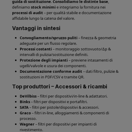
guida di sostituzione
.
Consolidiamo le distinte base
,
definiamo
stock minimi
e integriamo la fornitura nei
processi di audit
– per qualità stabile e documentazione
affidabile lungo la catena del valore.
Vantaggi in sintesi
Convogliamento/spruzzo puliti
– finezza & geometria
adeguate per un flusso regolare.
Processi costanti
– monitoraggio sottovuoto/∆p &
intervalli di pulizia/sostituzione definiti.
Protezione degli impianti
– previene intasamenti di
ugelli/valvole e usura dei componenti.
Documentazione conforme audit
– dati filtro, pulizie &
sostituzioni in PDF/CSV e tramite QR.
Top produttori – Accessori & ricambi
DeVilbiss
– filtri per dispositivi/in-line & adattatori.
Binks
– filtri per dispositivi e portafiltri.
SATA
– filtri per pistole/dispositivi & accessori.
Graco
– filtri in-line, alloggiamenti & componenti di
processo.
Wagner
– filtri per dispositivi per impianti di
rivestimento.