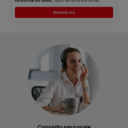
conforme ad audit
, tutto da un’unica fonte.
Richiedi ora
Consiglio personale