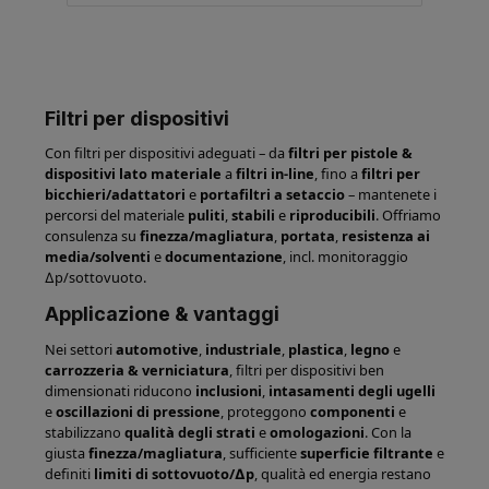
Filtri per dispositivi
Con filtri per dispositivi adeguati – da
filtri per pistole &
dispositivi lato materiale
a
filtri in-line
, fino a
filtri per
bicchieri/adattatori
e
portafiltri a setaccio
– mantenete i
percorsi del materiale
puliti
,
stabili
e
riproducibili
. Offriamo
consulenza su
finezza/magliatura
,
portata
,
resistenza ai
media/solventi
e
documentazione
, incl. monitoraggio
∆p/sottovuoto.
Applicazione & vantaggi
Nei settori
automotive
,
industriale
,
plastica
,
legno
e
carrozzeria & verniciatura
, filtri per dispositivi ben
dimensionati riducono
inclusioni
,
intasamenti degli ugelli
e
oscillazioni di pressione
, proteggono
componenti
e
stabilizzano
qualità degli strati
e
omologazioni
. Con la
giusta
finezza/magliatura
, sufficiente
superficie filtrante
e
definiti
limiti di sottovuoto/∆p
, qualità ed energia restano