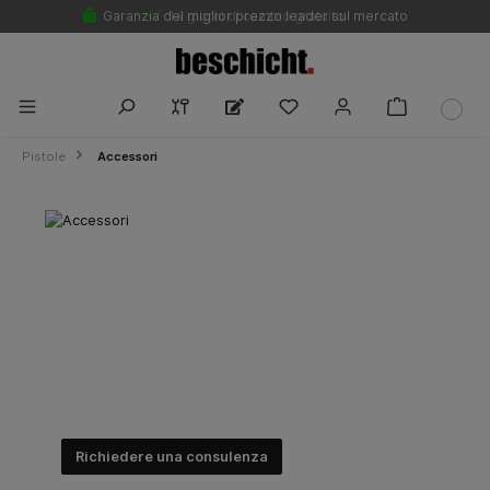
Garanzia del miglior prezzo leader sul mercato
14 giorni di cambio gratuito
Pistole
Accessori
Accessori
Accessori di qualità professionale – filtri,
guarnizioni, utensili e altro. Perfetta
compatibilità e consegna rapida.
Richiedere una consulenza