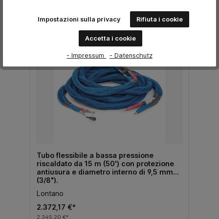
Impostazioni sulla privacy
Rifiuta i cookie
Accetta i cookie
- Impressum
- Datenschutz
Tubo flessibile a bassa pressione
riscaldato da 15 m (50') con protezione
antiusura e diametro interno di 9,5 mm
(3/8").
Lontano
2.372,17 €*
2.345,20 €*