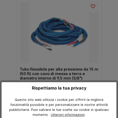
Tubo flessibile per alta pressione da 15 m
(50 ft) con cavo di messa a terra e
diametro interno di 9,5 mm (3/8")
Rispettiamo la tua privacy
Lontano
2.343,69 €*
Questo sito web utilizza i cookie per offrirti la migliore
2.317,04 €*
funzionalità possibile e per personalizzare le nostre attività
Prezzo escl. I.V.A.
pubblicitarie. Puoi salvare le tue scelte sui cookie in qualsiasi
momento
.
Ulteriori informazioni
.
Informazioni sul prodotto