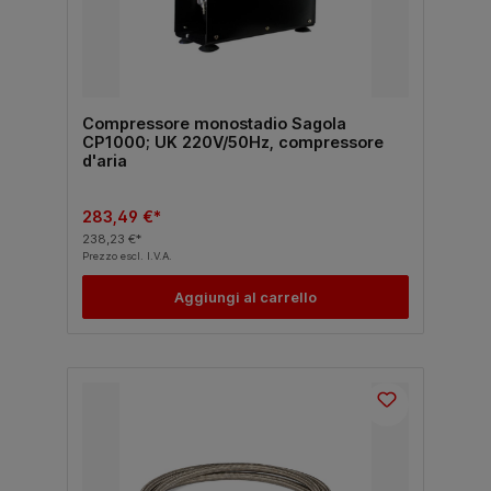
Compressore monostadio Sagola
CP1000; UK 220V/50Hz, compressore
d'aria
283,49 €*
238,23 €*
Prezzo escl. I.V.A.
Aggiungi al carrello