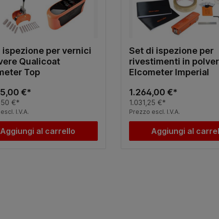
i ispezione per vernici
Set di ispezione per
vere Qualicoat
rivestimenti in polve
meter Top
Elcometer Imperial
55,00 €*
1.264,00 €*
,50 €*
1.031,25 €*
scl. I.V.A.
Prezzo escl. I.V.A.
Aggiungi al carrello
Aggiungi al carre