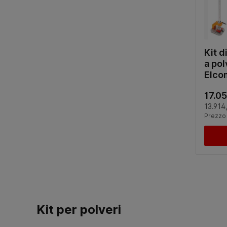
Kit d
a pol
Elco
17.0
13.914
Prezzo e
Kit per polveri