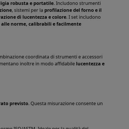
ligia robusta e portatile
. Includono strumenti
azione
, sistemi per la
profilazione del forno e il
azione di lucentezza e colore
. I set includono
alle norme, calibrabili e facilmente
mbinazione coordinata di strumenti e accessori
mentano inoltre in modo affidabile
lucentezza e
rato previsto
. Questa misurazione consente un
norme ISO/ASTM. Ideale per la qualità del