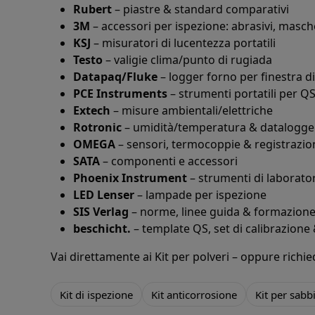
Rubert
– piastre & standard comparativi
3M
– accessori per ispezione: abrasivi, masch
KSJ
– misuratori di lucentezza portatili
Testo
– valigie clima/punto di rugiada
Datapaq/Fluke
– logger forno per finestra d
PCE Instruments
– strumenti portatili per Q
Extech
– misure ambientali/elettriche
Rotronic
– umidità/temperatura & datalogge
OMEGA
– sensori, termocoppie & registrazio
SATA
– componenti e accessori
Phoenix Instrument
– strumenti di laborato
LED Lenser
– lampade per ispezione
SIS Verlag
– norme, linee guida & formazion
beschicht.
– template QS, set di calibrazione 
Vai direttamente ai
Kit per polveri
– oppure richie
Kit di ispezione
Kit anticorrosione
Kit per sabb