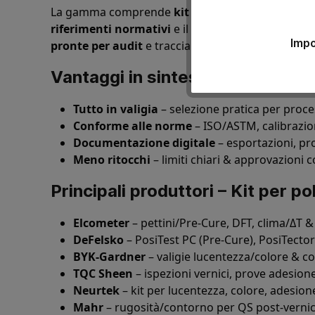
La gamma comprende
kit standard
e
kit persona
riferimenti normativi
e il
piano dei punti di mi
Impo
pronte per audit
e tracciabili.
Vantaggi in sintesi
Tutto in valigia
– selezione pratica per proce
Conforme alle norme
– ISO/ASTM, calibrazione
Documentazione digitale
– esportazioni, prot
Meno ritocchi
– limiti chiari & approvazioni c
Principali produttori – Kit per po
Elcometer
– pettini/Pre-Cure, DFT, clima/ΔT &
DeFelsko
– PosiTest PC (Pre-Cure), PosiTecto
BYK-Gardner
– valigie lucentezza/colore & co
TQC Sheen
– ispezioni vernici, prove adesion
Neurtek
– kit per lucentezza, colore, adesio
Mahr
– rugosità/contorno per QS post-vernic