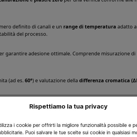
ero definito di canali e un
range di temperatura
adatto al
tabilità del processo.
 per garantire adesione ottimale. Comprende misurazione di
ita (ad es.
60°
) e valutazione della
differenza cromatica (Δ
Rispettiamo la tua privacy
 pezzo e appendici per garantire una corretta applicazione e
 vernice.
lizza i cookie per offrirti la migliore funzionalità possibile e p
ubblicitarie. Puoi salvare le tue scelte sui cookie in qualsias