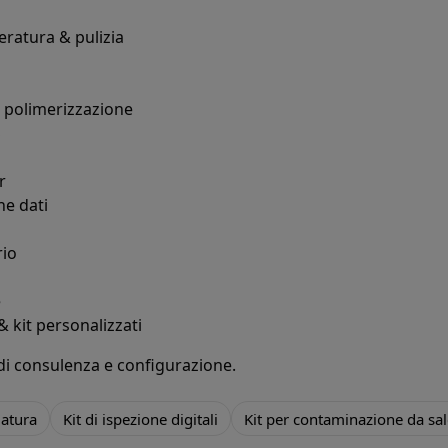
eratura & pulizia
i polimerizzazione
S
r
ne dati
rio
e
& kit personalizzati
di
consulenza e configurazione
.
iatura
Kit di ispezione digitali
Kit per contaminazione da sal