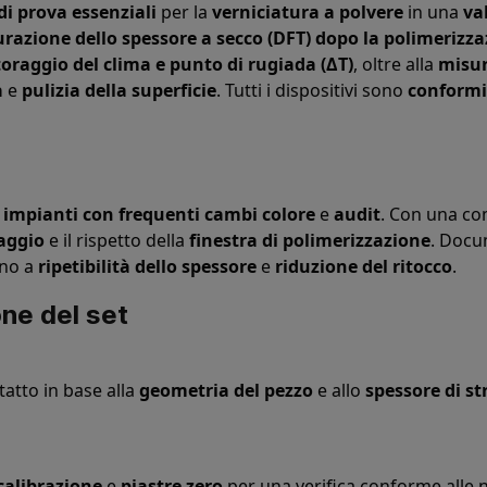
i prova essenziali
per la
verniciatura a polvere
in una
va
razione dello spessore a secco (DFT) dopo la polimerizz
oraggio del clima e punto di rugiada (ΔT)
, oltre alla
misur
à
e
pulizia della superficie
. Tutti i dispositivi sono
conformi 
,
impianti con frequenti cambi colore
e
audit
. Con una co
aggio
e il rispetto della
finestra di polimerizzazione
. Docu
ono a
ripetibilità dello spessore
e
riduzione del ritocco
.
one del set
atto in base alla
geometria del pezzo
e allo
spessore di st
 calibrazione
e
piastre zero
per una verifica conforme alle 