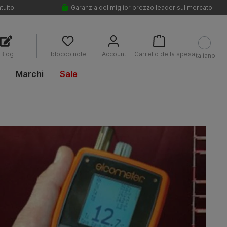
tuito
Garanzia del miglior prezzo leader sul mercato
Blog
blocco note
Account
Carrello della spesa
Italiano
Marchi
Sale