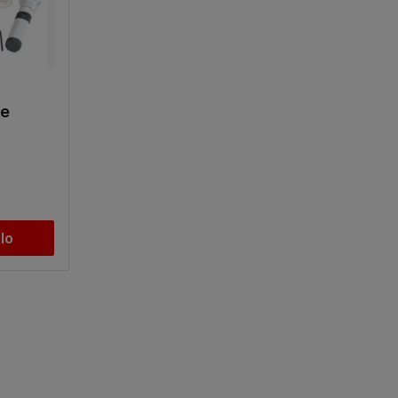
re
llo