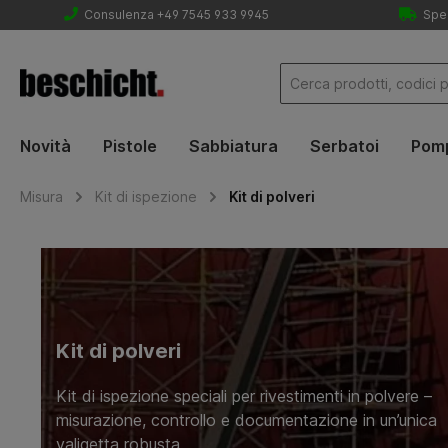
Consulenza +49 7545 933 9945
Sped
Novità
Pistole
Sabbiatura
Serbatoi
Pom
Misura
Kit di ispezione
Kit di polveri
Kit di polveri
Kit di ispezione speciali per rivestimenti in polvere –
misurazione, controllo e documentazione in un’unica
valigetta robusta.