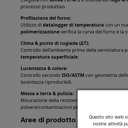
processo produttivo.
Profilazione del forno:
Utilizzo di
datalogger di temperatura
con un num
polimerizzazione
verifica la curva del forno e la s
Clima & punto di rugiada (ΔT):
Controllo dell’ambiente prima della verniciatura
temperatura superficiale
.
Lucentezza & colore:
Controllo secondo
ISO/ASTM
con geometria defin
lucentezza riproducibili.
Messa a terra & pulizia:
Misurazione della resistenza elettrica (
< 1 MΩ
) su
polvere/contaminazioni per prevenire difetti della
Questo sito web uti
Aree di prodotto & integrazione
nostre attività p