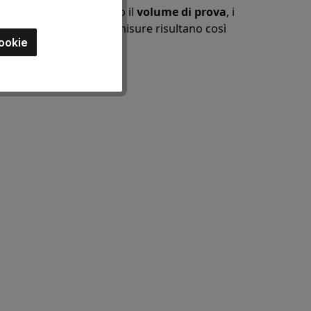
colli digitali. Definiamo il
volume di prova
, i
cumentazione
. Tutte le misure risultano così
ookie