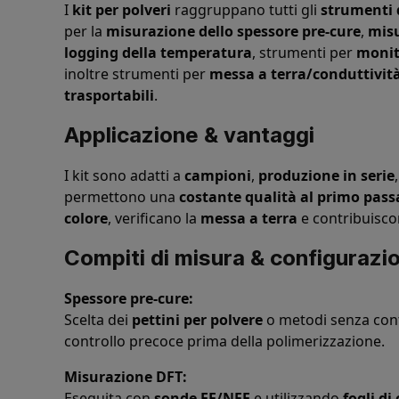
I
kit per polveri
raggruppano tutti gli
strumenti d
per la
misurazione dello spessore pre-cure
,
misu
logging della temperatura
, strumenti per
monit
inoltre strumenti per
messa a terra/conduttivit
trasportabili
.
Applicazione & vantaggi
I kit sono adatti a
campioni
,
produzione in serie
permettono una
costante qualità al primo pass
colore
, verificano la
messa a terra
e contribuisc
Compiti di misura & configurazi
Spessore pre-cure:
Scelta dei
pettini per polvere
o metodi senza cont
controllo precoce prima della polimerizzazione.
Misurazione DFT:
Eseguita con
sonde FE/NFE
e utilizzando
fogli di