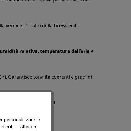
la vernice. L’analisi della
finestra di
umidità relativa
,
temperatura dell’aria
e
E*)
. Garantisce tonalità coerenti e gradi di
lettrostatica. Controllo di
er personalizzare le
i momento
.
Ulteriori